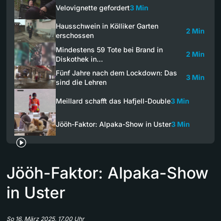
Velovignette gefordert
3 Min
Hausschwein in Kölliker Garten
2 Min
erschossen
Mindestens 59 Tote bei Brand in
2 Min
Diskothek in…
Fünf Jahre nach dem Lockdown: Das
3 Min
sind die Lehren
Meillard schafft das Hafjell-Double
3 Min
Jööh-Faktor: Alpaka-Show in Uster
3 Min
Jööh-Faktor: Alpaka-Show
in Uster
So 16. März 2025, 17.00 Uhr