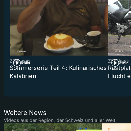
ZüriNews
ZüriNews
5 Min
2 Min
Sommerserie Teil 4: Kulinarisches
Rastpla
Kalabrien
Flucht e
Weitere News
Videos aus der Region, der Schweiz und aller Welt