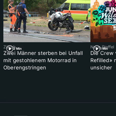
Zürich
Neue Staffel
2 Min
1 Min
Zwei Männer sterben bei Unfall
Die Crew 
mit gestohlenem Motorrad in
Refilled»
Oberengstringen
unsicher