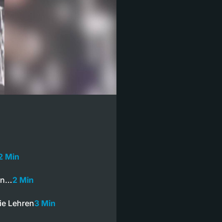
2 Min
 in…
2 Min
ie Lehren
3 Min