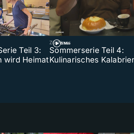
ZüriNews
5 Min
rie Teil 3:
Sommerserie Teil 4:
n wird Heimat
Kulinarisches Kalabrie