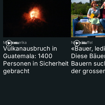
Mittelamerika
Neue Staffel
1 Min
1 Min
Vulkanausbruch in
«Bauer, led
Guatemala: 1400
Diese Bäue
Personen in Sicherheit
Bauern suc
gebracht
der grosse