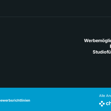
Werbemögli
Studiof
Alle A
ewerbsrichtlinien