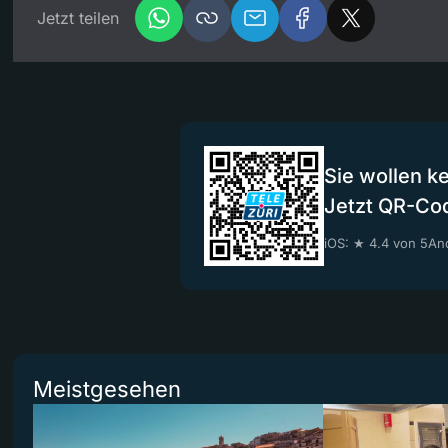
Jetzt teilen
Sie wollen k
Jetzt QR-Co
iOS: ★ 4.4 von 5
And
Meistgesehen