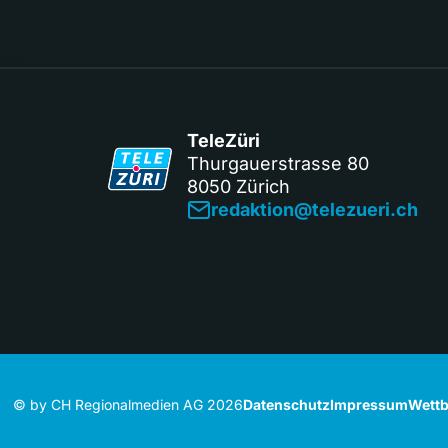
TeleZüri
Thurgauerstrasse 80
8050 Zürich
redaktion@telezueri.ch
© by CH Regionalmedien AG 2026
Datenschutz
Impressum
Wettb