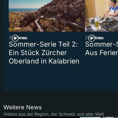
ZüriNews
ZüriNews
4 Min
5 Min
Sommer-Serie Teil 2:
Sommer-Se
Ein Stück Zürcher
Aus Ferie
Oberland in Kalabrien
Weitere News
Videos aus der Region, der Schweiz und aller Welt