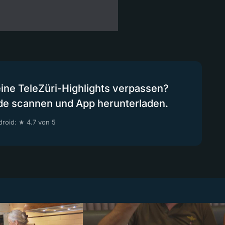
eine TeleZüri-Highlights verpassen?
de scannen und App herunterladen.
roid: ★ 4.7 von 5