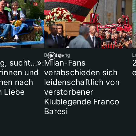
Beerdigung
L
1 Min
ig, sucht…»:
Milan-Fans
rinnen und
verabschieden sich
hen nach
leidenschaftlich von
n Liebe
verstorbener
Klublegende Franco
Baresi