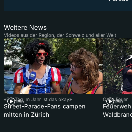
Weitere News
Videos aus der Region, der Schweiz und aller Welt
«Ein Tag im Jahr ist das okay»
Ohne Feuer
1 Min
1 Min
Street-Parade-Fans campen
Feuerwehr 
mitten in Zürich
Waldbrand