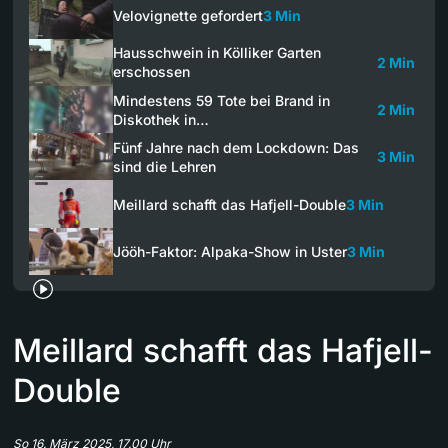
Velovignette gefordert
3 Min
Hausschwein in Kölliker Garten
2 Min
erschossen
Mindestens 59 Tote bei Brand in
2 Min
Diskothek in…
Fünf Jahre nach dem Lockdown: Das
3 Min
sind die Lehren
Meillard schafft das Hafjell-Double
3 Min
Jööh-Faktor: Alpaka-Show in Uster
3 Min
Meillard schafft das Hafjell-
Double
So 16. März 2025, 17.00 Uhr