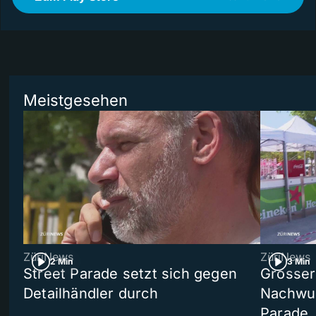
Meistgesehen
ZüriNews
ZüriNews
2 Min
3 Min
Street Parade setzt sich gegen
Grosser 
Detailhändler durch
Nachwuc
Parade