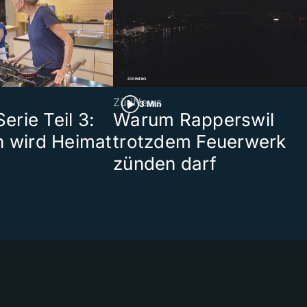
ZüriNews
3 Min
rie Teil 3:
Warum Rapperswil
n wird Heimat
trotzdem Feuerwerk
zünden darf