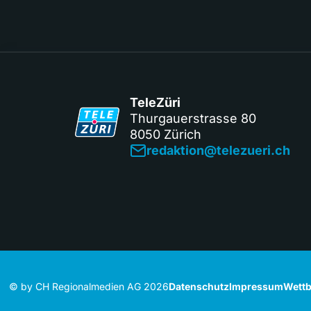
TeleZüri
Thurgauerstrasse 80
8050 Zürich
redaktion@telezueri.ch
© by CH Regionalmedien AG 2026
Datenschutz
Impressum
Wettb