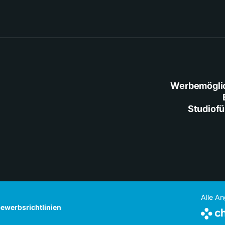
Werbemögli
Studiof
Alle A
ewerbsrichtlinien