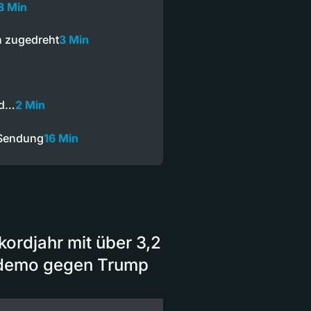
3 Min
 zugedreht
3 Min
nd…
2 Min
 Sendung
16 Min
rdjahr mit über 3,2
ndemo gegen Trump