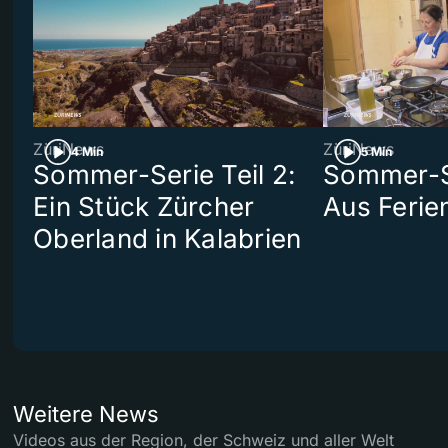
ZüriNews
ZüriNews
4 Min
5 Min
Sommer-Serie Teil 2:
Sommer-Se
Ein Stück Zürcher
Aus Ferie
Oberland in Kalabrien
Weitere News
Videos aus der Region, der Schweiz und aller Welt