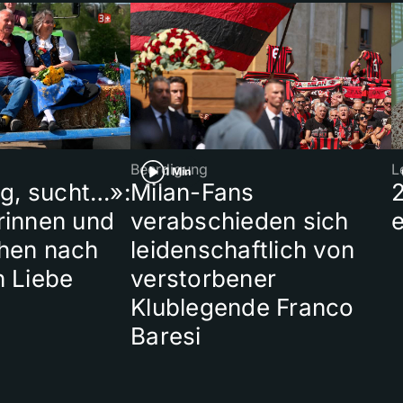
Beerdigung
L
1 Min
ig, sucht…»:
Milan-Fans
rinnen und
verabschieden sich
hen nach
leidenschaftlich von
n Liebe
verstorbener
Klublegende Franco
Baresi