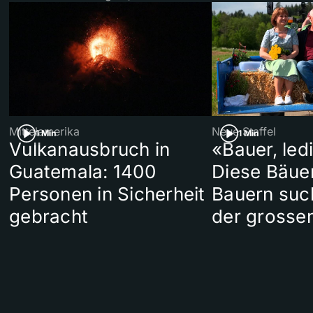
Mittelamerika
Neue Staffel
1 Min
1 Min
Vulkanausbruch in
«Bauer, led
Guatemala: 1400
Diese Bäue
Personen in Sicherheit
Bauern suc
gebracht
der grosse