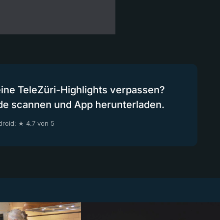
eine TeleZüri-Highlights verpassen?
de scannen und App herunterladen.
roid: ★ 4.7 von 5