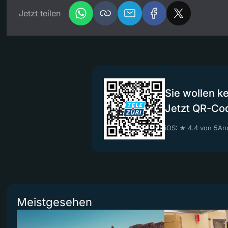
Jetzt teilen
Sie wollen k
Jetzt QR-Co
iOS: ★ 4.4 von 5
And
Meistgesehen