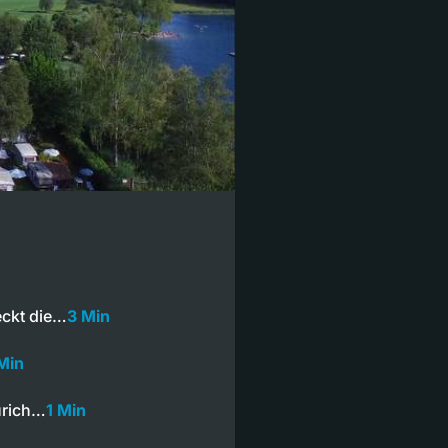
eckt die…
3 Min
Min
ürich…
1 Min