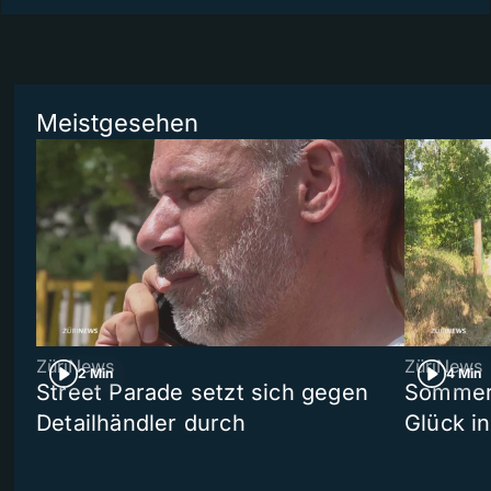
Meistgesehen
ZüriNews
ZüriNews
2 Min
4 Min
Street Parade setzt sich gegen
Sommers
Detailhändler durch
Glück i