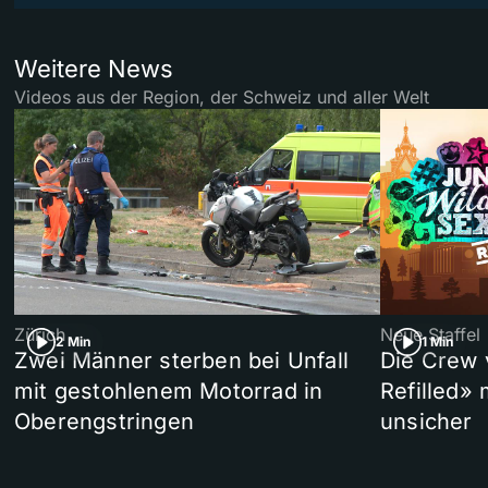
Weitere News
Videos aus der Region, der Schweiz und aller Welt
Zürich
Neue Staffel
2 Min
1 Min
Zwei Männer sterben bei Unfall
Die Crew 
mit gestohlenem Motorrad in
Refilled»
Oberengstringen
unsicher