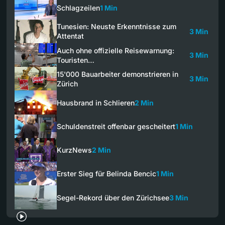
Schlagzeilen
1 Min
Tunesien: Neuste Erkenntnisse zum
3 Min
Attentat
Auch ohne offizielle Reisewarnung:
3 Min
Touristen…
15'000 Bauarbeiter demonstrieren in
3 Min
Zürich
Hausbrand in Schlieren
2 Min
Schuldenstreit offenbar gescheitert
1 Min
KurzNews
2 Min
Erster Sieg für Belinda Bencic
1 Min
Segel-Rekord über den Zürichsee
3 Min