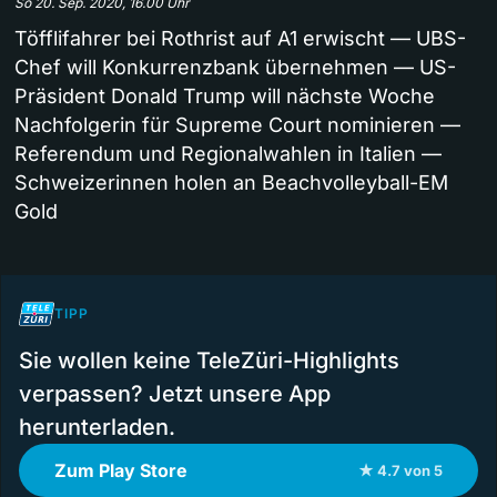
So 20. Sep. 2020, 16.00 Uhr
Töfflifahrer bei Rothrist auf A1 erwischt — UBS-
Chef will Konkurrenzbank übernehmen — US-
Präsident Donald Trump will nächste Woche
Nachfolgerin für Supreme Court nominieren —
Referendum und Regionalwahlen in Italien —
Schweizerinnen holen an Beachvolleyball-EM
Gold
TIPP
Sie wollen keine TeleZüri-Highlights
verpassen? Jetzt unsere App
herunterladen.
Zum Play Store
★ 4.7 von 5