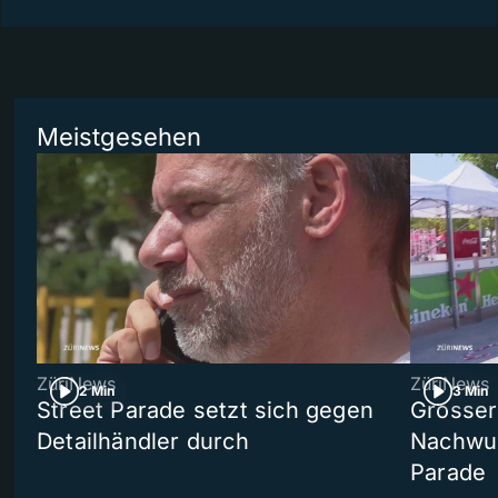
Meistgesehen
ZüriNews
ZüriNews
2 Min
3 Min
Street Parade setzt sich gegen
Grosser 
Detailhändler durch
Nachwuc
Parade