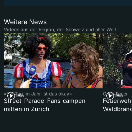
Weitere News
Videos aus der Region, der Schweiz und aller Welt
«Ein Tag im Jahr ist das okay»
Ohne Feuer
1 Min
1 Min
Street-Parade-Fans campen
Feuerwehr 
mitten in Zürich
Waldbrand