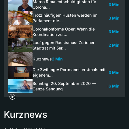
Marco Rima entschuldigt sich für
3 Min
Corona…
Trotz häufigem Husten werden im
3 Min
Parlament die…
Coronakonforme Oper: Wenn die
3 Min
Koordination zur…
Lauf gegen Rassismus: Züricher
2 Min
Stadtrat mit 5er…
Kurznews
2 Min
Die Zwillinge: Portmanns erstmals mit
3 Min
eigenem…
Sonntag, 20. September 2020 —
16 Min
Ganze Sendung
Kurznews