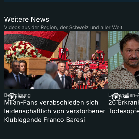
Weitere News
Videos aus der Region, der Schweiz und aller Welt
Beerdigung
Legionellen-
1 Min
1 Min
Milan-Fans verabschieden sich
26 Erkran
leidenschaftlich von verstorbener
Todesopfe
Klublegende Franco Baresi