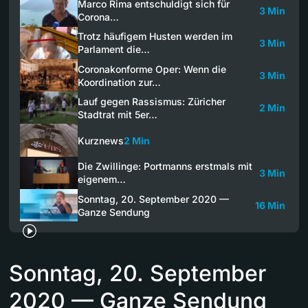
Marco Rima entschuldigt sich für
3 Min
Corona…
Trotz häufigem Husten werden im
3 Min
Parlament die…
Coronakonforme Oper: Wenn die
3 Min
Koordination zur…
Lauf gegen Rassismus: Züricher
2 Min
Stadtrat mit 5er…
Kurznews
2 Min
Die Zwillinge: Portmanns erstmals mit
3 Min
eigenem…
Sonntag, 20. September 2020 —
16 Min
Ganze Sendung
Sonntag, 20. September
2020 — Ganze Sendung