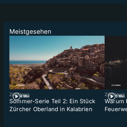
Meistgesehen
ZüriNews
ZüriNews
4 Min
3 Min
Sommer-Serie Teil 2: Ein Stück
Warum R
Zürcher Oberland in Kalabrien
Feuerwe