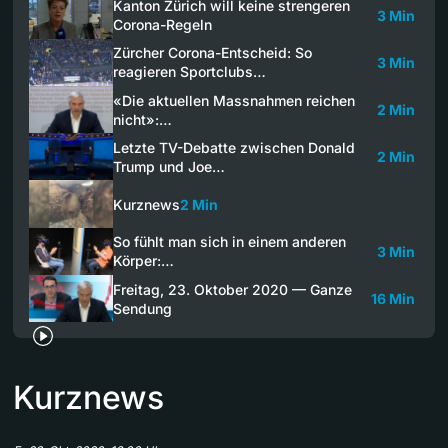
Kanton Zürich will keine strengeren
3 Min
Corona-Regeln
Zürcher Corona-Entscheid: So
3 Min
reagieren Sportclubs…
«Die aktuellen Massnahmen reichen
2 Min
nicht»:…
Letzte TV-Debatte zwischen Donald
2 Min
Trump und Joe…
Kurznews
2 Min
So fühlt man sich in einem anderen
3 Min
Körper:…
Freitag, 23. Oktober 2020 — Ganze
16 Min
Sendung
Kurznews