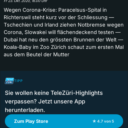
Fr 23. Okt. 2020, 16.00 Uhr
Wegen Corona-Krise: Paracelsus-Spital in
Richterswil steht kurz vor der Schliessung —
Tschechien und Irland ziehen Notbremse wegen
Corona, Slowakei will flächendeckend testen —
Dubai hat neu den grössten Brunnen der Welt —
Koala-Baby im Zoo Zürich schaut zum ersten Mal
aus dem Beutel der Mutter
TIPP
Sie wollen keine TeleZüri-Highlights
verpassen? Jetzt unsere App
herunterladen.
Zum Play Store
★ 4.7 von 5