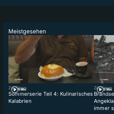
Meistgesehen
ZüriNews
ZüriNews
5 Min
3 Min
Sommerserie Teil 4: Kulinarisches
Brandse
Kalabrien
Angekla
immer s