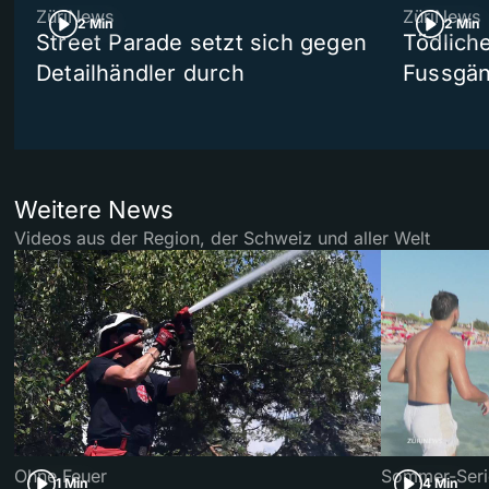
ZüriNews
ZüriNews
2 Min
2 Min
Street Parade setzt sich gegen
Tödlich
Detailhändler durch
Fussgän
Weitere News
Videos aus der Region, der Schweiz und aller Welt
Ohne Feuer
Sommer-Seri
1 Min
4 Min