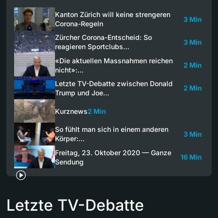
Kanton Zürich will keine strengeren
3 Min
Corona-Regeln
Zürcher Corona-Entscheid: So
3 Min
reagieren Sportclubs…
«Die aktuellen Massnahmen reichen
2 Min
nicht»:…
Letzte TV-Debatte zwischen Donald
2 Min
Trump und Joe…
Kurznews
2 Min
So fühlt man sich in einem anderen
3 Min
Körper:…
Freitag, 23. Oktober 2020 — Ganze
16 Min
Sendung
Letzte TV-Debatte