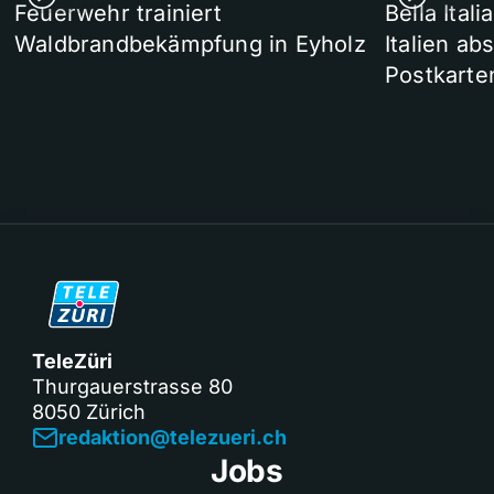
Feuerwehr trainiert
Bella Ital
Waldbrandbekämpfung in Eyholz
Italien ab
Postkarte
TeleZüri
Thurgauerstrasse 80
8050 Zürich
redaktion@telezueri.ch
Jobs