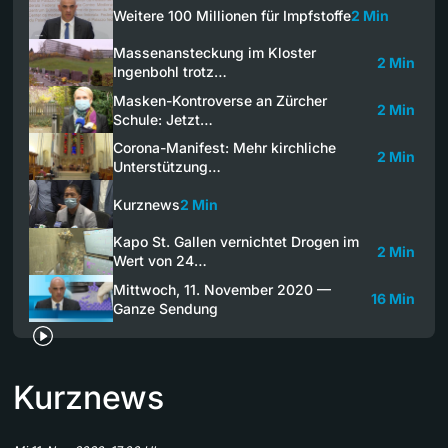
Weitere 100 Millionen für Impfstoffe
2 Min
Massenansteckung im Kloster
2 Min
Ingenbohl trotz…
Masken-Kontroverse an Zürcher
2 Min
Schule: Jetzt…
Corona-Manifest: Mehr kirchliche
2 Min
Unterstützung…
Kurznews
2 Min
Kapo St. Gallen vernichtet Drogen im
2 Min
Wert von 24…
Mittwoch, 11. November 2020 —
16 Min
Ganze Sendung
Kurznews