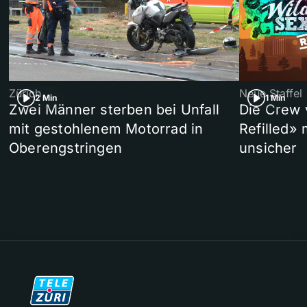
Zürich
Neue Staffel
2 Min
1 Min
Zwei Männer sterben bei Unfall
Die Crew 
mit gestohlenem Motorrad in
Refilled»
Oberengstringen
unsicher