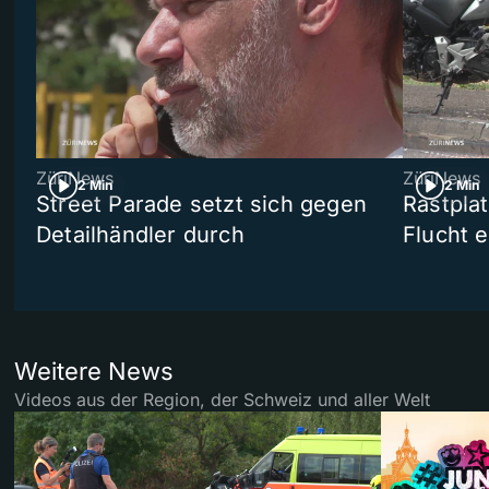
ZüriNews
ZüriNews
2 Min
2 Min
Street Parade setzt sich gegen
Rastpla
Detailhändler durch
Flucht e
Weitere News
Videos aus der Region, der Schweiz und aller Welt