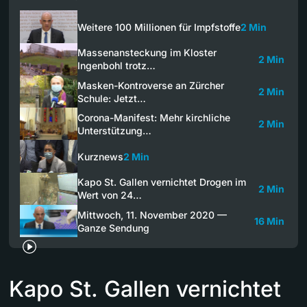
Weitere 100 Millionen für Impfstoffe
2 Min
Massenansteckung im Kloster
2 Min
Ingenbohl trotz…
Masken-Kontroverse an Zürcher
2 Min
Schule: Jetzt…
Corona-Manifest: Mehr kirchliche
2 Min
Unterstützung…
Kurznews
2 Min
Kapo St. Gallen vernichtet Drogen im
2 Min
Wert von 24…
Mittwoch, 11. November 2020 —
16 Min
Ganze Sendung
Kapo St. Gallen vernichtet