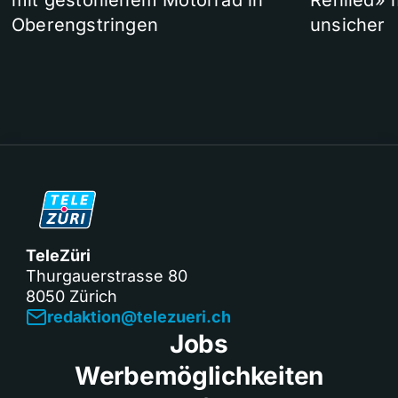
mit gestohlenem Motorrad in
Refilled»
Oberengstringen
unsicher
TeleZüri
Thurgauerstrasse 80
8050 Zürich
redaktion@telezueri.ch
Jobs
Werbemöglichkeiten