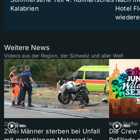
Kalabrien
Hotel Fl
wiedere
Weitere News
Videos aus der Region, der Schweiz und aller Welt
Zürich
Neue Staffel
2 Min
1 Min
Zwei Männer sterben bei Unfall
Die Crew 