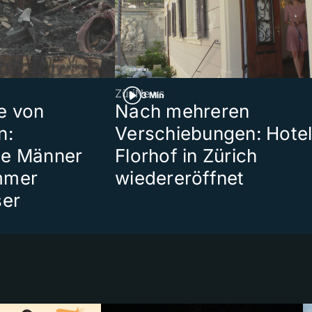
ZüriNews
3 Min
e von
Nach mehreren
n:
Verschiebungen: Hote
te Männer
Florhof in Zürich
mmer
wiedereröffnet
ser