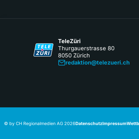
TeleZüri
Thurgauerstrasse 80
8050 Zürich
redaktion@telezueri.ch
© by CH Regionalmedien AG 2026
Datenschutz
Impressum
Wettb