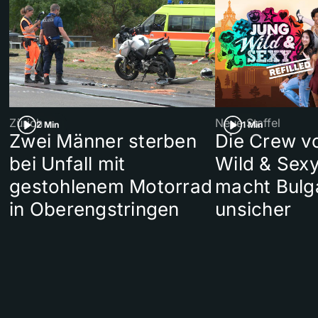
Zürich
Neue Staffel
2 Min
1 Min
Zwei Männer sterben
Die Crew v
bei Unfall mit
Wild & Sexy
gestohlenem Motorrad
macht Bulg
in Oberengstringen
unsicher