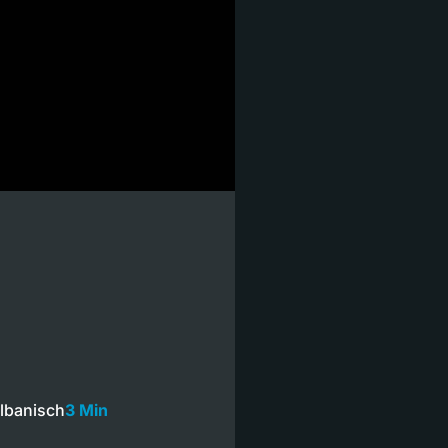
lbanisch
3 Min