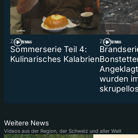
ZüriNews
ZüriNews
5 Min
3 Min
Sommerserie Teil 4:
Brandseri
Kulinarisches Kalabrien
Bonstette
Angeklag
wurden i
skrupello
Weitere News
Videos aus der Region, der Schweiz und aller Welt