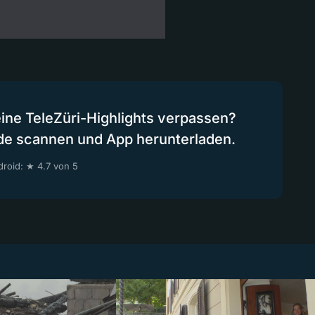
eine TeleZüri-Highlights verpassen?
de scannen und App herunterladen.
roid: ★ 4.7 von 5