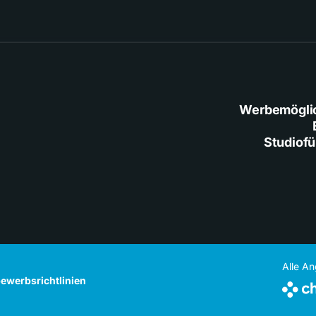
Werbemögli
Studiof
Alle A
ewerbsrichtlinien