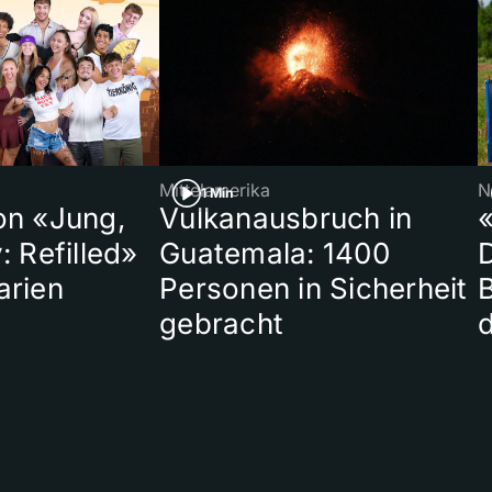
Mittelamerika
N
1 Min
on «Jung,
Vulkanausbruch in
«
: Refilled»
Guatemala: 1400
arien
Personen in Sicherheit
gebracht