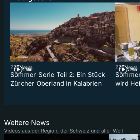
ZüriNews
ZüriNews
4 Min
5 Min
Sommer-Serie Teil 2: Ein Stück
Sommer-
Zürcher Oberland in Kalabrien
wird He
Weitere News
Videos aus der Region, der Schweiz und aller Welt