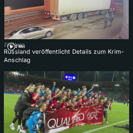
ZüriNews
2 Min
Russland veröffentlicht Details zum Krim-
Anschlag