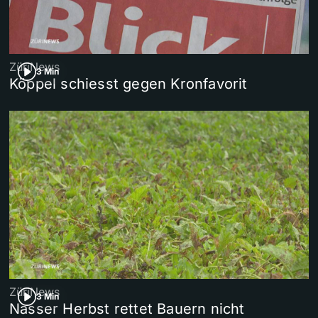
ZüriNews
3 Min
Köppel schiesst gegen Kronfavorit
ZüriNews
3 Min
Nasser Herbst rettet Bauern nicht