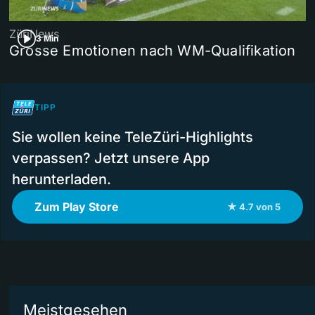
ZüriNews
3 Min
Grosse Emotionen nach WM-Qualifikation
TIPP
Sie wollen keine TeleZüri-Highlights
verpassen? Jetzt unsere App
herunterladen.
Zum Play Store
★ 4.7 von 5
Meistgesehen