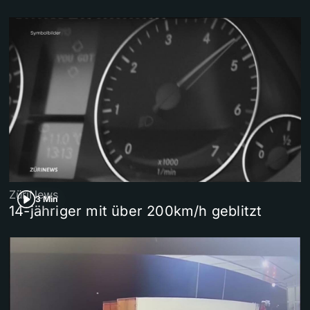
ZüriNews
3 Min
14-jähriger mit über 200km/h geblitzt