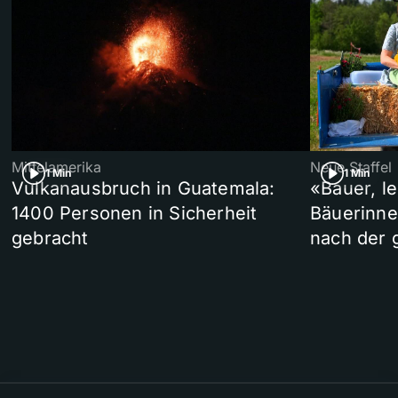
Mittelamerika
Neue Staffel
1 Min
1 Min
Vulkanausbruch in Guatemala:
«Bauer, l
1400 Personen in Sicherheit
Bäuerinne
gebracht
nach der 