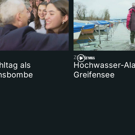
ZüriNews
2 Min
ltag als
Hochwasser-Al
nsbombe
Greifensee