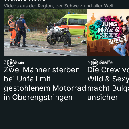
Videos aus der Region, der Schweiz und aller Welt
Zürich
Neue Staffel
2 Min
1 Min
Zwei Männer sterben
Die Crew v
bei Unfall mit
Wild & Sexy
gestohlenem Motorrad
macht Bulg
in Oberengstringen
unsicher