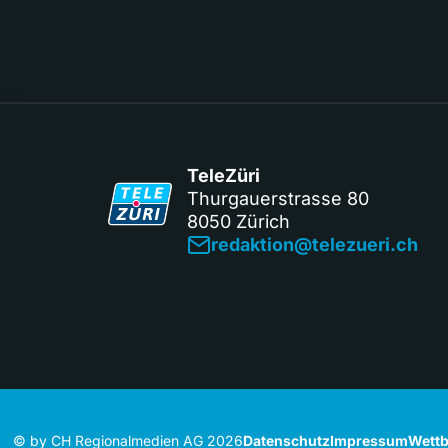
TeleZüri
Thurgauerstrasse 80
8050 Zürich
redaktion@telezueri.ch
© by CH Regionalmedien AG 2026
Datenschutz
Impressum
Wettb