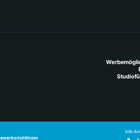
Werbemögli
Studiof
Alle A
ewerbsrichtlinien