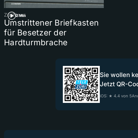
ZüriNews
2 Min
Umstrittener Briefkasten
für Besetzer der
Hardturmbrache
Sie wollen k
Jetzt QR-Co
iOS: ★ 4.4 von 5
And