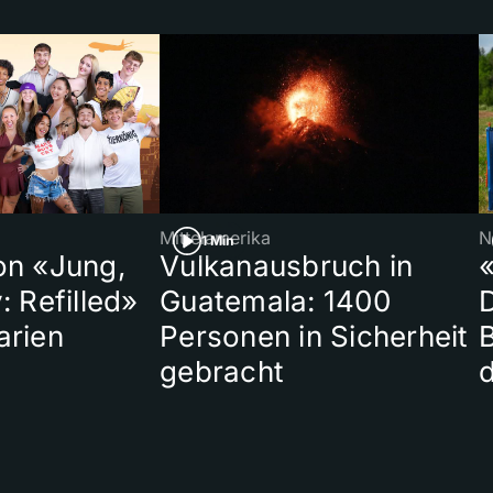
Mittelamerika
N
1 Min
on «Jung,
Vulkanausbruch in
«
: Refilled»
Guatemala: 1400
arien
Personen in Sicherheit
gebracht