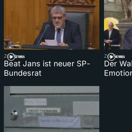
ZüriNews
ZüriNews
2 Min
4 Min
Beat Jans ist neuer SP-
Der Wah
Bundesrat
Emotio