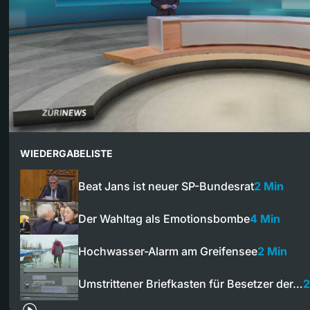
WIEDERGABELISTE
Beat Jans ist neuer SP-Bundesrat
2 Min
Der Wahltag als Emotionsbombe
4 Min
Hochwasser-Alarm am Greifensee
2 Min
Umstrittener Briefkasten für Besetzer der…
2