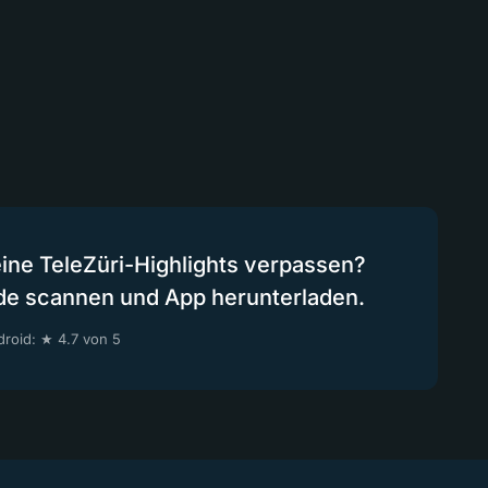
eine TeleZüri-Highlights verpassen?
de scannen und App herunterladen.
roid: ★ 4.7 von 5