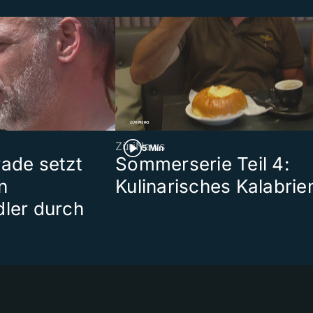
ZüriNews
5 Min
rade setzt
Sommerserie Teil 4:
n
Kulinarisches Kalabrie
dler durch