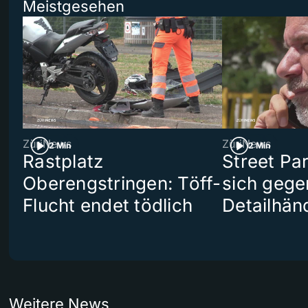
Meistgesehen
ZüriNews
ZüriNews
2 Min
2 Min
Rastplatz
Street Pa
Oberengstringen: Töff-
sich gege
Flucht endet tödlich
Detailhän
Weitere News