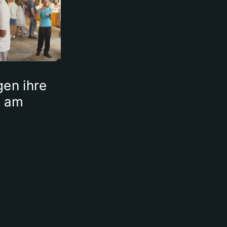
gen ihre
 am