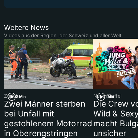
Weitere News
Videos aus der Region, der Schweiz und aller Welt
Zürich
Neue Staffel
2 Min
1 Min
Zwei Männer sterben
Die Crew v
bei Unfall mit
Wild & Sexy
gestohlenem Motorrad
macht Bulg
in Oberengstringen
unsicher