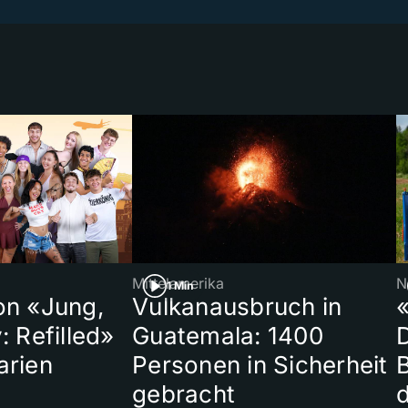
Mittelamerika
N
1 Min
on «Jung,
Vulkanausbruch in
«
: Refilled»
Guatemala: 1400
arien
Personen in Sicherheit
gebracht