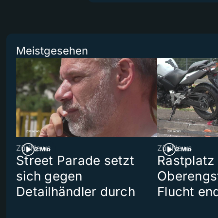
Meistgesehen
ZüriNews
ZüriNews
2 Min
2 Min
Street Parade setzt
Rastplatz
sich gegen
Oberengst
Detailhändler durch
Flucht end