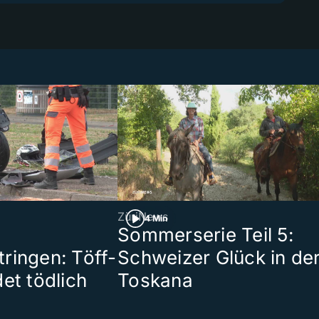
ZüriNews
4 Min
Sommerserie Teil 5:
ringen: Töff-
Schweizer Glück in de
et tödlich
Toskana