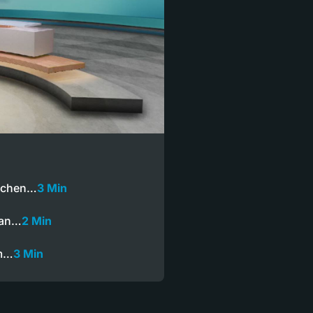
ischen…
3 Min
 an…
2 Min
am…
3 Min