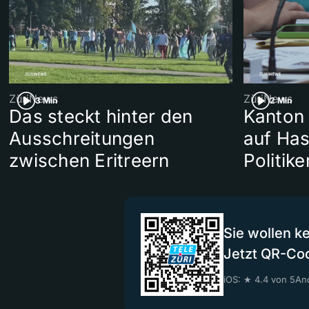
ZüriNews
ZüriNews
3 Min
2 Min
Das steckt hinter den
Kanton 
Ausschreitungen
auf Has
zwischen Eritreern
Politik
Sie wollen k
Jetzt QR-Co
iOS: ★ 4.4 von 5
And