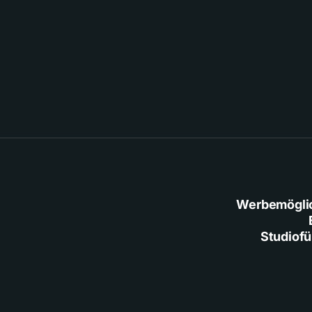
Werbemögli
Studiof