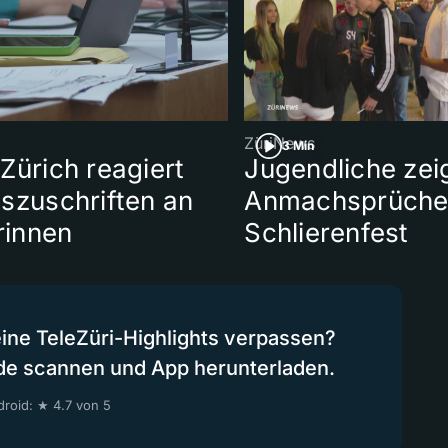
ZüriNews
3 Min
Zürich reagiert
Jugendliche zei
szuschriften an
Anmachsprüche
erinnen
Schlierenfest
eine TeleZüri-Highlights verpassen?
de scannen und App herunterladen.
roid: ★ 4.7 von 5