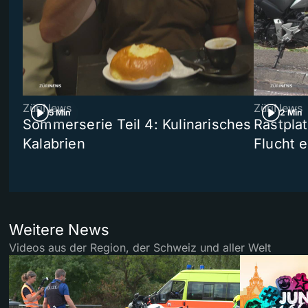
ZüriNews
ZüriNews
5 Min
2 Min
Sommerserie Teil 4: Kulinarisches
Rastpla
Kalabrien
Flucht e
Weitere News
Videos aus der Region, der Schweiz und aller Welt