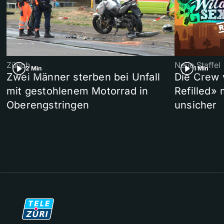
Zürich
Neue Staffel
2 Min
1 Min
Zwei Männer sterben bei Unfall
Die Crew 
mit gestohlenem Motorrad in
Refilled»
Oberengstringen
unsicher