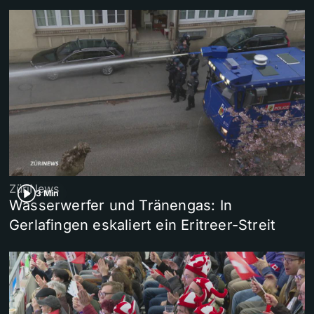
ZüriNews
3 Min
Wasserwerfer und Tränengas: In
Gerlafingen eskaliert ein Eritreer-Streit