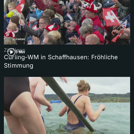
ZüriNews
3 Min
Curling-WM in Schaffhausen: Fröhliche
Stimmung