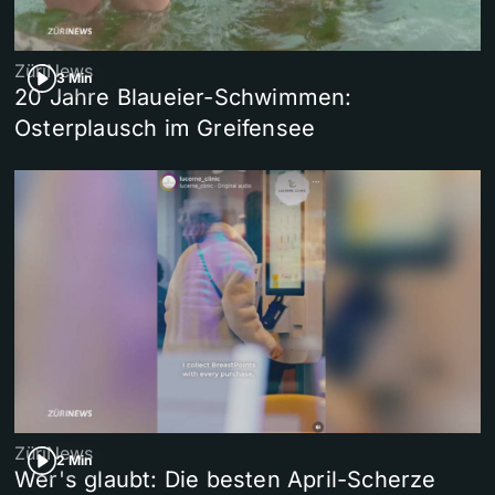
ZüriNews
3 Min
20 Jahre Blaueier-Schwimmen:
Osterplausch im Greifensee
ZüriNews
2 Min
Wer's glaubt: Die besten April-Scherze