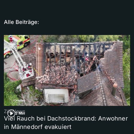
Alle Beiträge:
ZüriNews
2 Min
Viel Rauch bei Dachstockbrand: Anwohner
in Männedorf evakuiert