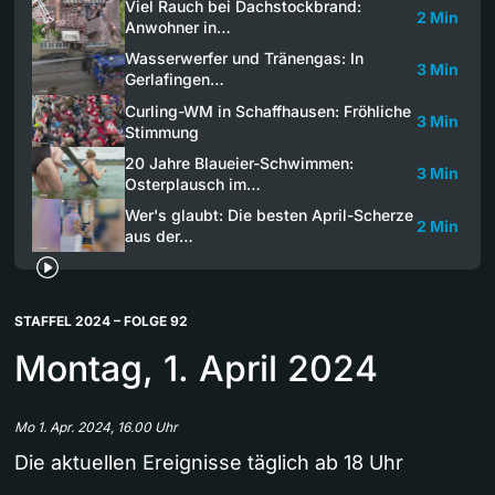
Viel Rauch bei Dachstockbrand:
2 Min
Anwohner in…
Wasserwerfer und Tränengas: In
3 Min
Gerlafingen…
Curling-WM in Schaffhausen: Fröhliche
3 Min
Stimmung
20 Jahre Blaueier-Schwimmen:
3 Min
Osterplausch im…
Wer's glaubt: Die besten April-Scherze
2 Min
aus der…
STAFFEL 2024 – FOLGE 92
Montag, 1. April 2024
Mo 1. Apr. 2024, 16.00 Uhr
Die aktuellen Ereignisse täglich ab 18 Uhr