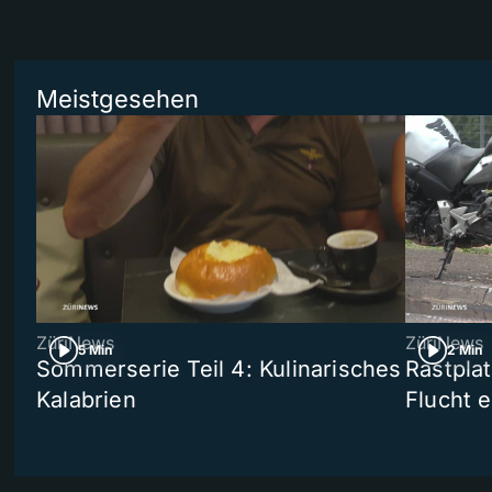
Meistgesehen
ZüriNews
ZüriNews
5 Min
2 Min
Sommerserie Teil 4: Kulinarisches
Rastpla
Kalabrien
Flucht e