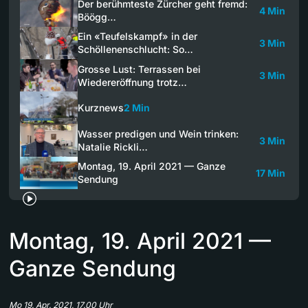
Der berühmteste Zürcher geht fremd:
4 Min
Böögg…
Ein «Teufelskampf» in der
3 Min
Schöllenenschlucht: So…
Grosse Lust: Terrassen bei
3 Min
Wiedereröffnung trotz…
Kurznews
2 Min
Wasser predigen und Wein trinken:
3 Min
Natalie Rickli…
Montag, 19. April 2021 — Ganze
17 Min
Sendung
Montag, 19. April 2021 —
Ganze Sendung
Mo 19. Apr. 2021, 17.00 Uhr