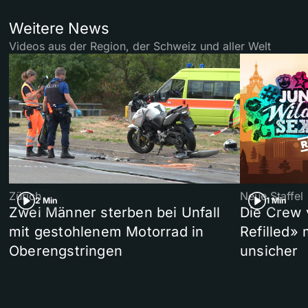
Weitere News
Videos aus der Region, der Schweiz und aller Welt
Zürich
Neue Staffel
2 Min
1 Min
Zwei Männer sterben bei Unfall
Die Crew 
mit gestohlenem Motorrad in
Refilled»
Oberengstringen
unsicher