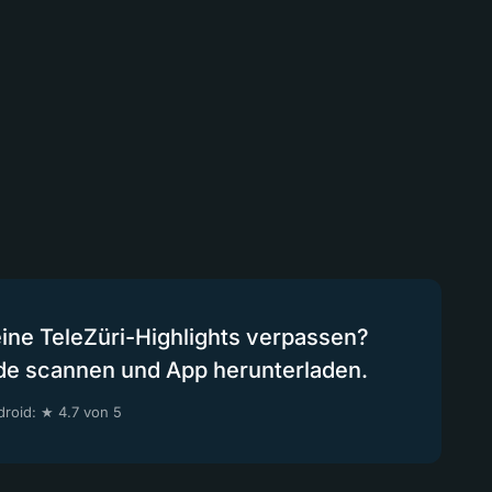
eine TeleZüri-Highlights verpassen?
de scannen und App herunterladen.
roid: ★ 4.7 von 5