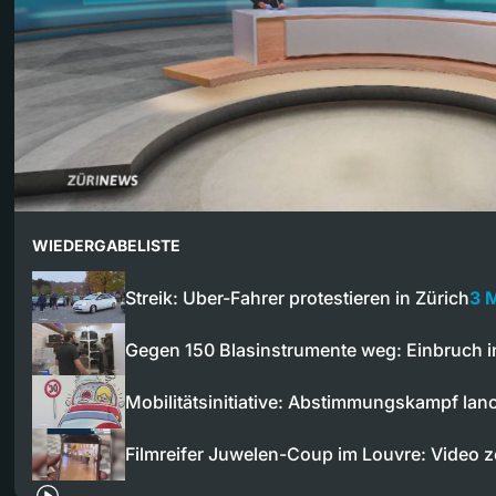
WIEDERGABELISTE
Streik: Uber-Fahrer protestieren in Zürich
3 
Gegen 150 Blasinstrumente weg: Einbruch 
Mobilitätsinitiative: Abstimmungskampf lanc
Filmreifer Juwelen-Coup im Louvre: Video 