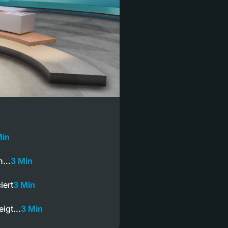
Min
in…
3 Min
iert
3 Min
zeigt…
3 Min