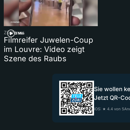
ZüriNews
3 Min
Filmreifer Juwelen-Coup
im Louvre: Video zeigt
Szene des Raubs
Sie wollen k
Jetzt QR-Co
iOS: ★ 4.4 von 5
And