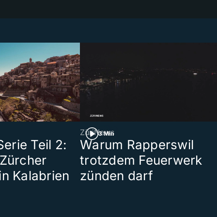
ZüriNews
3 Min
rie Teil 2:
Warum Rapperswil
 Zürcher
trotzdem Feuerwerk
in Kalabrien
zünden darf