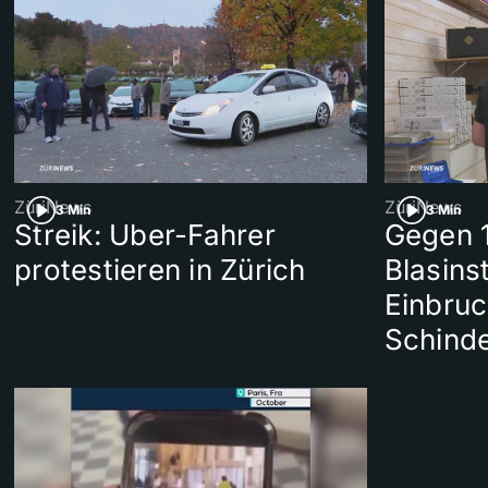
ZüriNews
ZüriNews
3 Min
3 Min
Streik: Uber-Fahrer
Gegen 
protestieren in Zürich
Blasins
Einbruc
Schinde