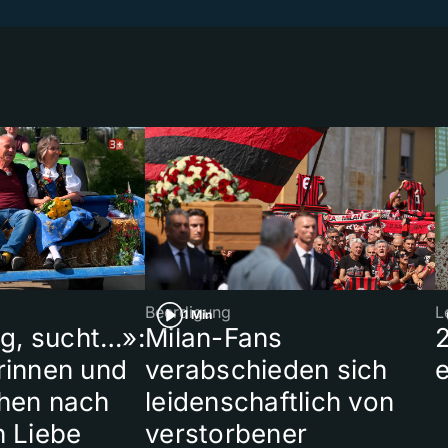
Beerdigung
L
1 Min
ig, sucht…»:
Milan-Fans
rinnen und
verabschieden sich
hen nach
leidenschaftlich von
n Liebe
verstorbener