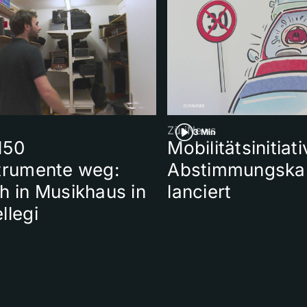
ZüriNews
3 Min
150
Mobilitätsinitiati
trumente weg:
Abstimmungsk
h in Musikhaus in
lanciert
llegi