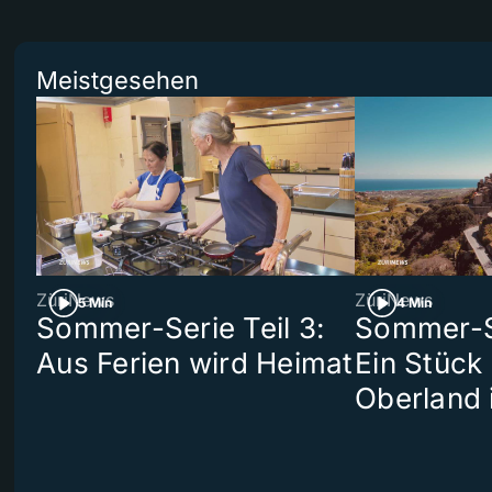
Meistgesehen
ZüriNews
ZüriNews
5 Min
4 Min
Sommer-Serie Teil 3:
Sommer-Se
Aus Ferien wird Heimat
Ein Stück
Oberland 