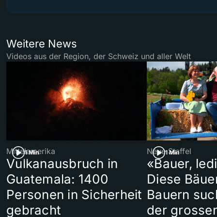
Weitere News
Videos aus der Region, der Schweiz und aller Welt
Mittelamerika
Neue Staffel
1 Min
1 Min
Vulkanausbruch in
«Bauer, led
Guatemala: 1400
Diese Bäue
Personen in Sicherheit
Bauern suc
gebracht
der grosse