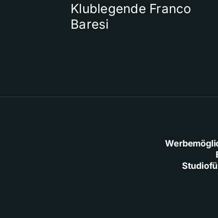
Klublegende Franco
Baresi
Werbemögli
Studiof