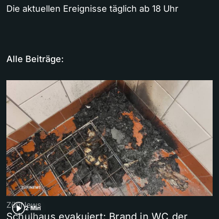
Die aktuellen Ereignisse täglich ab 18 Uhr
Alle Beiträge:
ZüriNews
2 Min
Schulhaus evakuiert: Brand in WC der