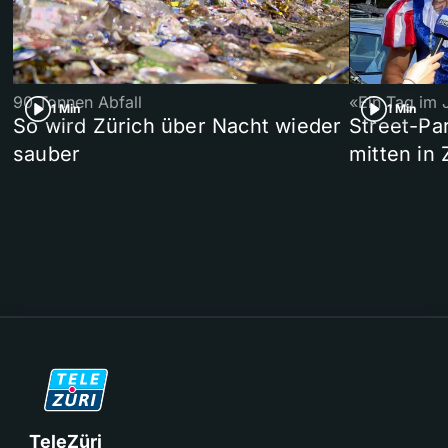
90 Tonnen Abfall
«Ein Tag im 
1 Min
1 Min
So wird Zürich über Nacht wieder
Street-P
sauber
mitten in 
TeleZüri