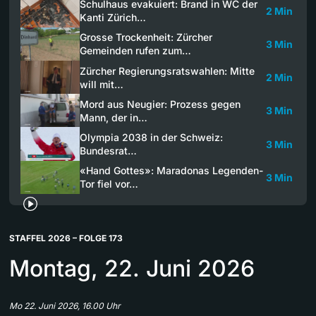
Schulhaus evakuiert: Brand in WC der
2 Min
Kanti Zürich…
Grosse Trockenheit: Zürcher
3 Min
Gemeinden rufen zum…
Zürcher Regierungsratswahlen: Mitte
2 Min
will mit…
Mord aus Neugier: Prozess gegen
3 Min
Mann, der in…
Olympia 2038 in der Schweiz:
3 Min
Bundesrat…
«Hand Gottes»: Maradonas Legenden-
3 Min
Tor fiel vor…
STAFFEL 2026 – FOLGE 173
Montag, 22. Juni 2026
Mo 22. Juni 2026, 16.00 Uhr