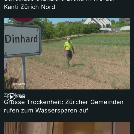
Kanti Zürich Nord
ZüriNews
3 Min
Grosse Trockenheit: Zürcher Gemeinden
rufen zum Wassersparen auf