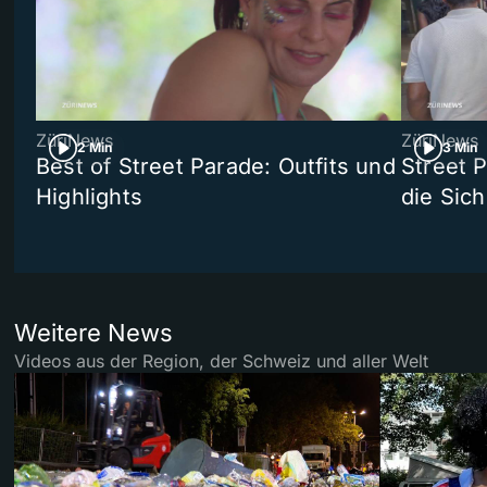
ZüriNews
ZüriNews
2 Min
3 Min
Best of Street Parade: Outfits und
Street 
Highlights
die Sich
Weitere News
Videos aus der Region, der Schweiz und aller Welt