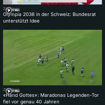
ZüriNews
3 Min
Olympia 2038 in der Schweiz: Bundesrat
unterstützt Idee
ZüriNews
3 Min
«Hand Gottes»: Maradonas Legenden-Tor
fiel vor genau 40 Jahren