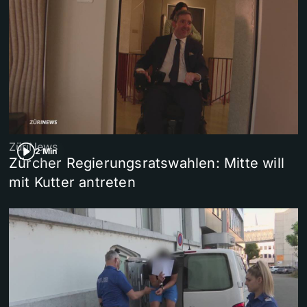
ZüriNews
2 Min
Zürcher Regierungsratswahlen: Mitte will
mit Kutter antreten