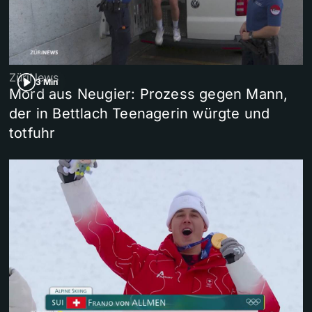
ZüriNews
3 Min
Mord aus Neugier: Prozess gegen Mann,
der in Bettlach Teenagerin würgte und
totfuhr