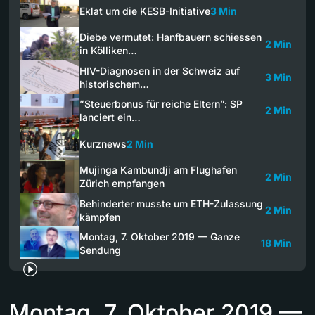
Eklat um die KESB-Initiative
3 Min
Diebe vermutet: Hanfbauern schiessen
2 Min
in Kölliken…
HIV-Diagnosen in der Schweiz auf
3 Min
historischem…
”Steuerbonus für reiche Eltern”: SP
2 Min
lanciert ein…
Kurznews
2 Min
Mujinga Kambundji am Flughafen
2 Min
Zürich empfangen
Behinderter musste um ETH-Zulassung
2 Min
kämpfen
Montag, 7. Oktober 2019 — Ganze
18 Min
Sendung
Montag, 7. Oktober 2019 —