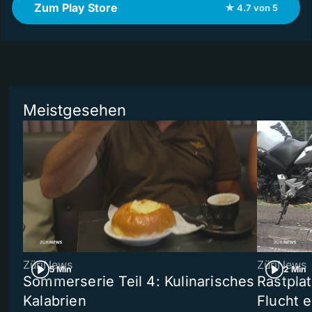
Zum Play Store
★ 4.7 von 5
Meistgesehen
ZüriNews
ZüriNews
5 Min
2 Min
Sommerserie Teil 4: Kulinarisches
Rastpla
Kalabrien
Flucht e