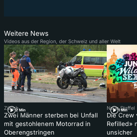
Weitere News
Videos aus der Region, der Schweiz und aller Welt
Zürich
Neue Staffel
2 Min
1 Min
Zwei Männer sterben bei Unfall
Die Crew 
mit gestohlenem Motorrad in
Refilled»
Oberengstringen
unsicher