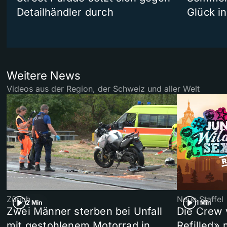
Detailhändler durch
Glück i
Weitere News
Videos aus der Region, der Schweiz und aller Welt
Zürich
Neue Staffel
2 Min
1 Min
Zwei Männer sterben bei Unfall
Die Crew 
mit gestohlenem Motorrad in
Refilled»