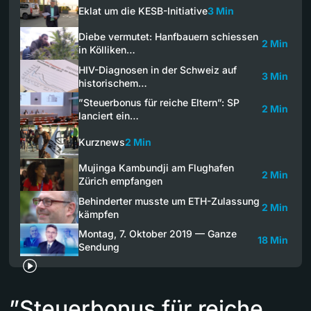
Eklat um die KESB-Initiative
3 Min
Diebe vermutet: Hanfbauern schiessen
2 Min
in Kölliken…
HIV-Diagnosen in der Schweiz auf
3 Min
historischem…
”Steuerbonus für reiche Eltern”: SP
2 Min
lanciert ein…
Kurznews
2 Min
Mujinga Kambundji am Flughafen
2 Min
Zürich empfangen
Behinderter musste um ETH-Zulassung
2 Min
kämpfen
Montag, 7. Oktober 2019 — Ganze
18 Min
Sendung
”Steuerbonus für reiche