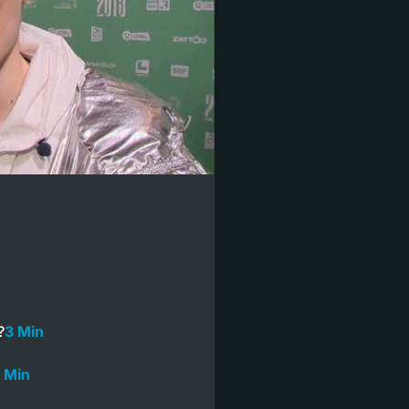
?
3 Min
 Min