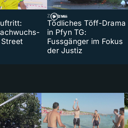
ZüriNews
2 Min
ftritt:
Tödliches Töff-Drama
Nachwuchs-
in Pfyn TG:
 Street
Fussgänger im Fokus
der Justiz