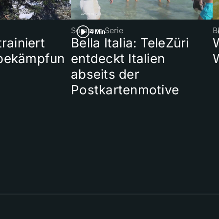
Sommer-Serie
B
4 Min
rainiert
Bella Italia: TeleZüri
bekämpfun
entdeckt Italien
abseits der
Postkartenmotive