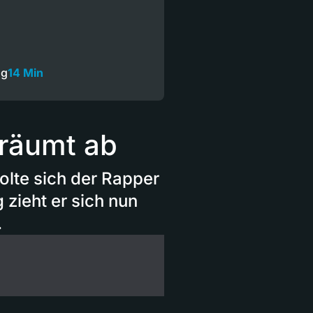
ng
14 Min
räumt ab
lte sich der Rapper
 zieht er sich nun
.