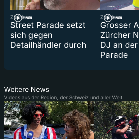
ZüriNews
ZüriNews
2 Min
3 Min
Street Parade setzt
Grosser Au
sich gegen
Zürcher 
Detailhändler durch
DJ an der
Parade
Weitere News
Videos aus der Region, der Schweiz und aller Welt