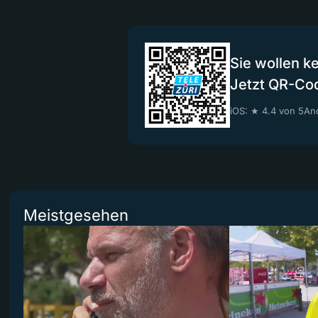
Sie wollen k
Jetzt QR-Co
iOS: ★ 4.4 von 5
And
Meistgesehen