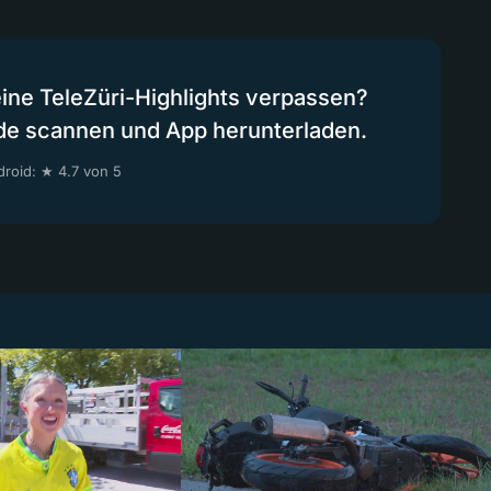
eine TeleZüri-Highlights verpassen?
de scannen und App herunterladen.
roid: ★ 4.7 von 5