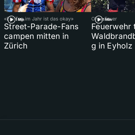
«Ein Tag im Jahr ist das okay»
Ohne Feuer
1 Min
1 Min
Street-Parade-Fans
Feuerwehr t
campen mitten in
Waldbrand
Zürich
g in Eyholz