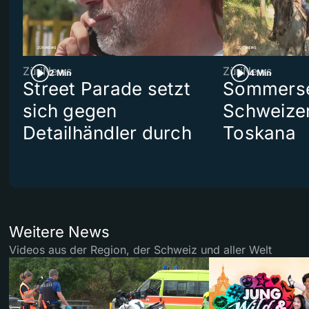
ZüriNews
ZüriNews
2 Min
4 Min
Street Parade setzt
Sommerser
sich gegen
Schweizer
Detailhändler durch
Toskana
Weitere News
Videos aus der Region, der Schweiz und aller Welt