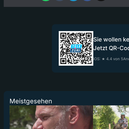
Sie wollen k
Jetzt QR-Co
iOS: ★ 4.4 von 5
And
Meistgesehen