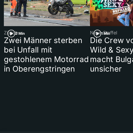
Zürich
Neue Staffel
2 Min
1 Min
Zwei Männer sterben
Die Crew v
bei Unfall mit
Wild & Sexy
gestohlenem Motorrad
macht Bulg
in Oberengstringen
unsicher