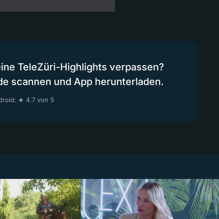
eine TeleZüri-Highlights verpassen?
de scannen und App herunterladen.
roid: ★ 4.7 von 5