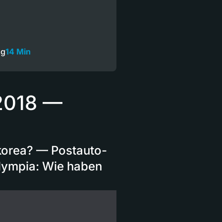
ng
14 Min
 2018 —
orea? — Postauto-
Olympia: Wie haben