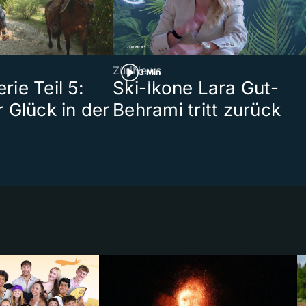
ZüriNews
3 Min
ie Teil 5:
Ski-Ikone Lara Gut-
 Glück in der
Behrami tritt zurück