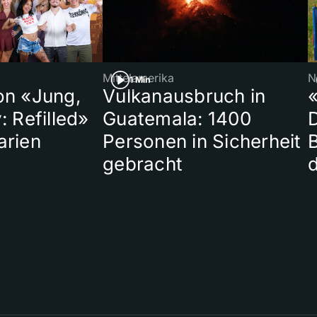
Mittelamerika
N
1 Min
on «Jung,
Vulkanausbruch in
«
: Refilled»
Guatemala: 1400
arien
Personen in Sicherheit
gebracht