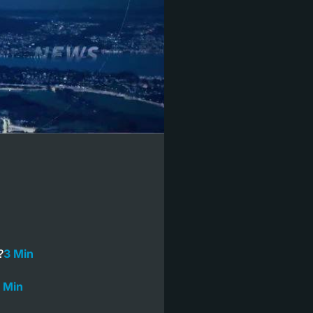
?
3 Min
 Min