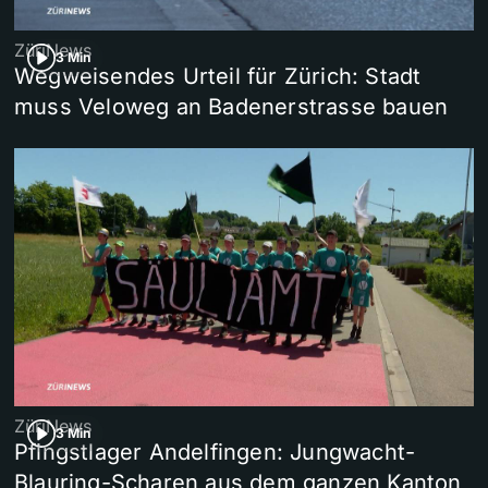
ZüriNews
3 Min
Wegweisendes Urteil für Zürich: Stadt
muss Veloweg an Badenerstrasse bauen
ZüriNews
3 Min
Pfingstlager Andelfingen: Jungwacht-
Blauring-Scharen aus dem ganzen Kanton