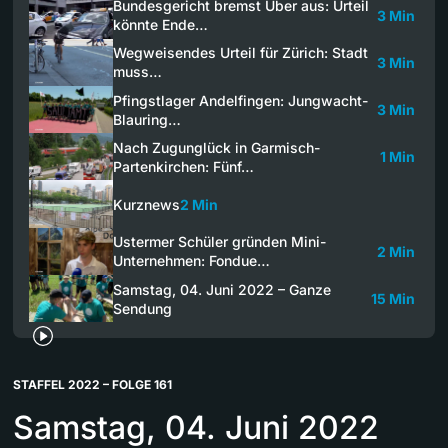
Bundesgericht bremst Uber aus: Urteil
3 Min
könnte Ende…
Wegweisendes Urteil für Zürich: Stadt
3 Min
muss…
Pfingstlager Andelfingen: Jungwacht-
3 Min
Blauring…
Nach Zugunglück in Garmisch-
1 Min
Partenkirchen: Fünf…
Kurznews
2 Min
Ustermer Schüler gründen Mini-
2 Min
Unternehmen: Fondue…
Samstag, 04. Juni 2022 – Ganze
15 Min
Sendung
STAFFEL 2022 – FOLGE 161
Samstag, 04. Juni 2022