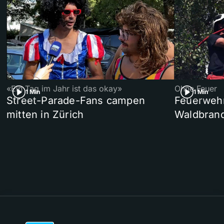
«Ein Tag im Jahr ist das okay»
Ohne Feuer
1 Min
1 Min
Street-Parade-Fans campen
Feuerwehr 
mitten in Zürich
Waldbrand