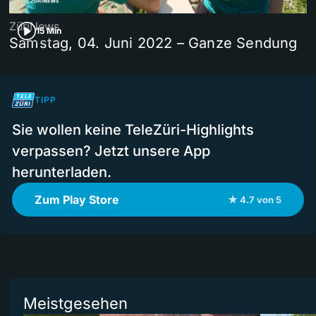
ZüriNews
15 Min
Samstag, 04. Juni 2022 – Ganze Sendung
TIPP
Sie wollen keine TeleZüri-Highlights
verpassen? Jetzt unsere App
herunterladen.
Zum Play Store
★ 4.7 von 5
Meistgesehen