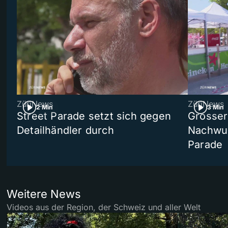
ZüriNews
ZüriNews
2 Min
3 Min
Street Parade setzt sich gegen
Grosser 
Detailhändler durch
Nachwuc
Parade
Weitere News
Videos aus der Region, der Schweiz und aller Welt