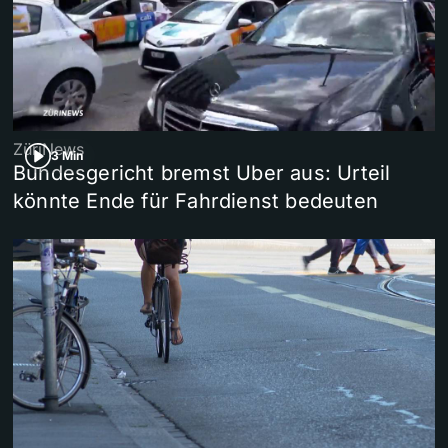
ZüriNews
3 Min
Bundesgericht bremst Uber aus: Urteil
könnte Ende für Fahrdienst bedeuten