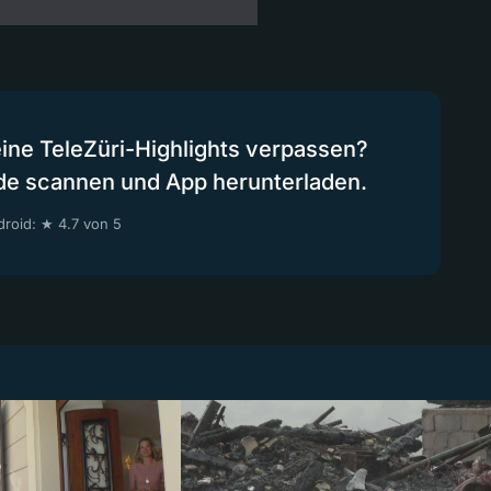
eine TeleZüri-Highlights verpassen?
de scannen und App herunterladen.
roid: ★ 4.7 von 5