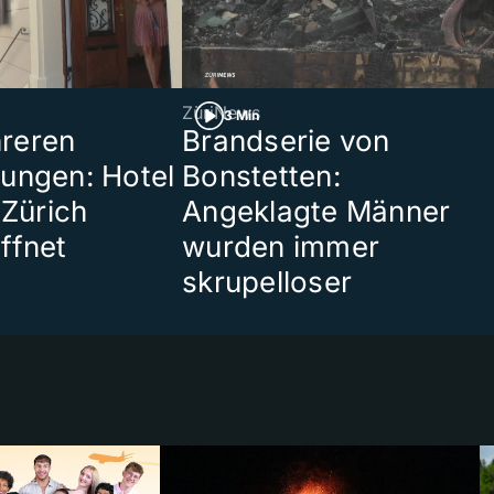
ZüriNews
3 Min
reren
Brandserie von
ungen: Hotel
Bonstetten:
 Zürich
Angeklagte Männer
ffnet
wurden immer
skrupelloser