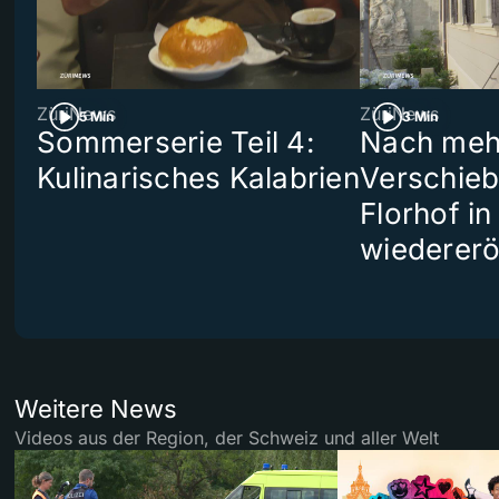
ZüriNews
ZüriNews
5 Min
3 Min
Sommerserie Teil 4:
Nach meh
Kulinarisches Kalabrien
Verschieb
Florhof in
wiedererö
Weitere News
Videos aus der Region, der Schweiz und aller Welt