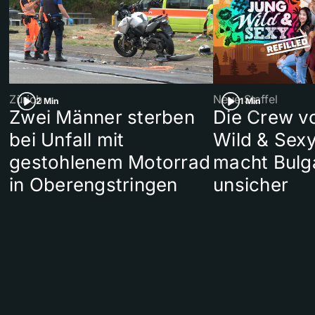
Zürich
Neue Staffel
2 Min
1 Min
Zwei Männer sterben
Die Crew v
bei Unfall mit
Wild & Sexy
gestohlenem Motorrad
macht Bulg
in Oberengstringen
unsicher