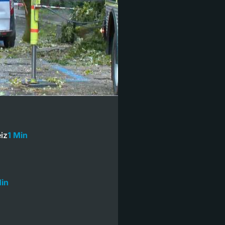
iz
1 Min
in