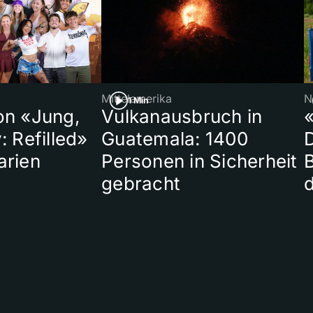
Mittelamerika
N
1 Min
on «Jung,
Vulkanausbruch in
«
: Refilled»
Guatemala: 1400
arien
Personen in Sicherheit
gebracht