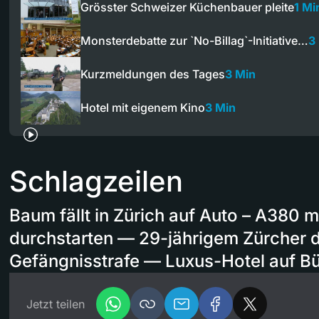
Grösster Schweizer Küchenbauer pleite
1 Mi
Monsterdebatte zur `No-Billag`-Initiative…
3
Kurzmeldungen des Tages
3 Min
Hotel mit eigenem Kino
3 Min
Schlagzeilen
Baum fällt in Zürich auf Auto – A380 
durchstarten — 29-jährigem Zürcher 
Gefängnisstrafe — Luxus-Hotel auf Bü
Jetzt teilen