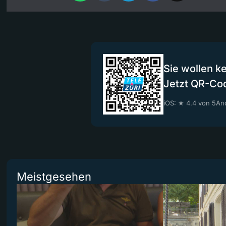
Sie wollen k
Jetzt QR-Co
iOS: ★ 4.4 von 5
And
Meistgesehen