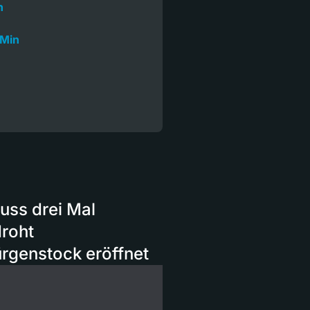
n
 Min
muss drei Mal
droht
rgenstock eröffnet