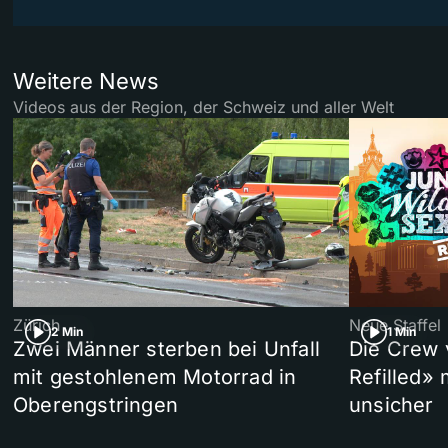
Weitere News
Videos aus der Region, der Schweiz und aller Welt
Zürich
Neue Staffel
2 Min
1 Min
Zwei Männer sterben bei Unfall
Die Crew 
mit gestohlenem Motorrad in
Refilled»
Oberengstringen
unsicher