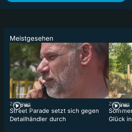
Meistgesehen
ZüriNews
ZüriNews
2 Min
4 Min
Street Parade setzt sich gegen
Sommers
Detailhändler durch
Glück i