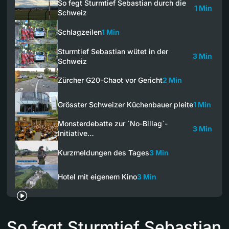
So fegt Sturmtief Sebastian durch die
1 Min
Schweiz
Schlagzeilen
1 Min
Sturmtief Sebastian wütet in der
3 Min
Schweiz
Zürcher G20-Chaot vor Gericht
2 Min
Grösster Schweizer Küchenbauer pleite
1 Min
Monsterdebatte zur `No-Billag`-
3 Min
Initiative…
Kurzmeldungen des Tages
3 Min
Hotel mit eigenem Kino
3 Min
So fegt Sturmtief Sebastian