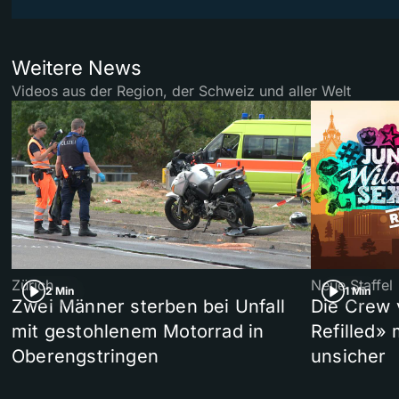
Weitere News
Videos aus der Region, der Schweiz und aller Welt
Zürich
Neue Staffel
2 Min
1 Min
Zwei Männer sterben bei Unfall
Die Crew 
mit gestohlenem Motorrad in
Refilled»
Oberengstringen
unsicher