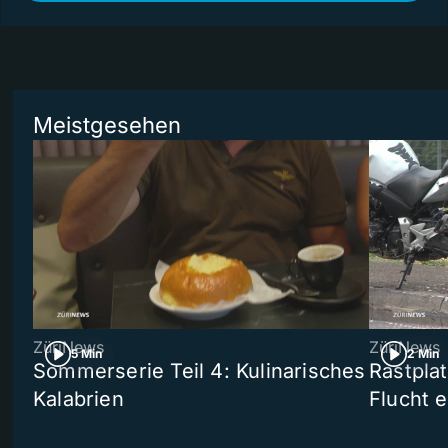
Meistgesehen
ZüriNews
ZüriNews
5 Min
2 Min
Sommerserie Teil 4: Kulinarisches
Rastpla
Kalabrien
Flucht e