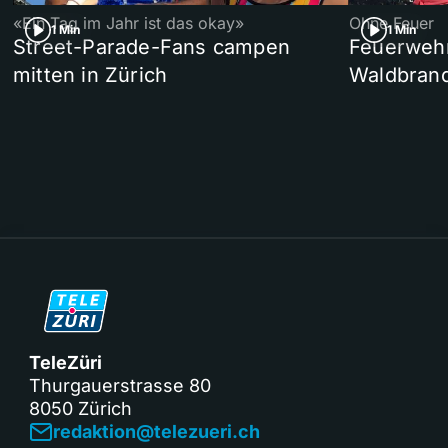
«Ein Tag im Jahr ist das okay»
Ohne Feuer
1 Min
1 Min
Street-Parade-Fans campen
Feuerwehr 
mitten in Zürich
Waldbrand
TeleZüri
Thurgauerstrasse 80
8050 Zürich
redaktion@telezueri.ch