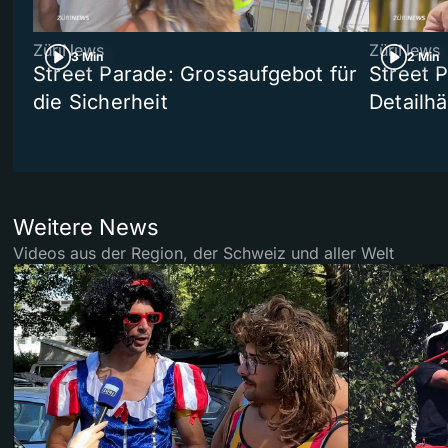
ZüriNews
ZüriNews
3 Min
2 Min
Street Parade: Grossaufgebot für
Street 
die Sicherheit
Detailh
Weitere News
Videos aus der Region, der Schweiz und aller Welt