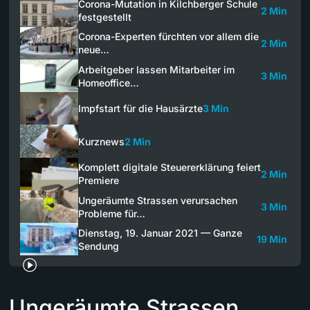
Corona-Mutation in Kilchberger Schule
2 Min
festgestellt
Corona-Experten fürchten vor allem die
2 Min
neue…
Arbeitgeber lassen Mitarbeiter im
3 Min
Homeoffice…
Impfstart für die Hausärzte
3 Min
Kurznews
2 Min
Komplett digitale Steuererklärung feiert
2 Min
Premiere
Ungeräumte Strassen verursachen
3 Min
Probleme für…
Dienstag, 19. Januar 2021 — Ganze
19 Min
Sendung
Ungeräumte Strassen