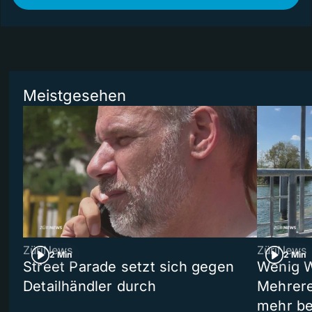
Meistgesehen
ZüriNews
ZüriNews
2 Min
2 Min
Street Parade setzt sich gegen
Wenig W
Detailhändler durch
Mehrere
mehr be