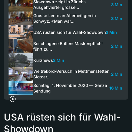
Slowdown zeigt in Zürichs
3 Min
Ausgehviertel grosse…
Grosse Leere an Allerheiligen in
3 Min
Schwyz: «Man war…
USA rüsten sich für Wahl-Showdown
2 Min
Beschlagene Brillen: Maskenpflicht
2 Min
führt zu…
Kurznews
2 Min
Weltrekord-Versuch in Mettmenstetten:
2 Min
Slotcar…
Sonntag, 1. November 2020 — Ganze
16 Min
Sendung
USA rüsten sich für Wahl-
Showdown