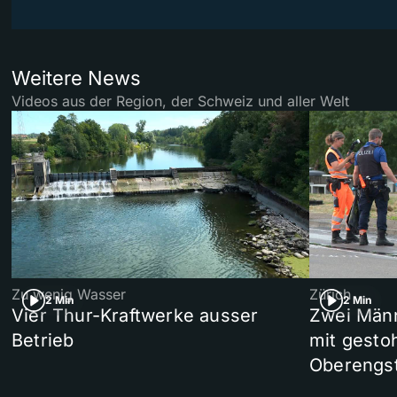
Weitere News
Videos aus der Region, der Schweiz und aller Welt
Zu wenig Wasser
Zürich
2 Min
2 Min
Vier Thur-Kraftwerke ausser
Zwei Männ
Betrieb
mit gesto
Oberengst