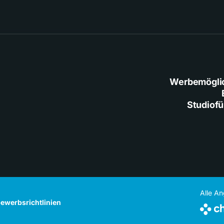
Werbemögli
Studiof
Alle A
ewerbsrichtlinien