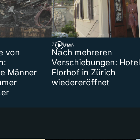
ZüriNews
3 Min
e von
Nach mehreren
n:
Verschiebungen: Hote
te Männer
Florhof in Zürich
mmer
wiedereröffnet
ser