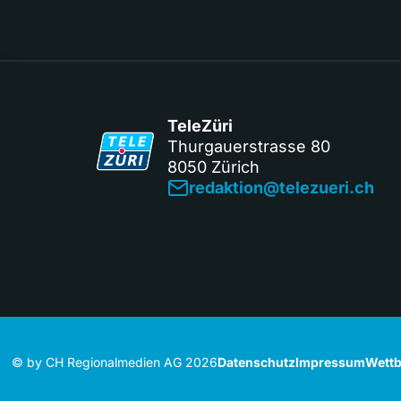
TeleZüri
Thurgauerstrasse 80
8050 Zürich
redaktion@telezueri.ch
© by CH Regionalmedien AG 2026
Datenschutz
Impressum
Wettb