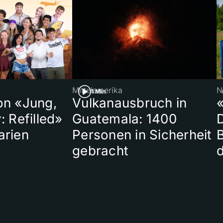
Mittelamerika
N
1 Min
on «Jung,
Vulkanausbruch in
«
: Refilled»
Guatemala: 1400
arien
Personen in Sicherheit
gebracht