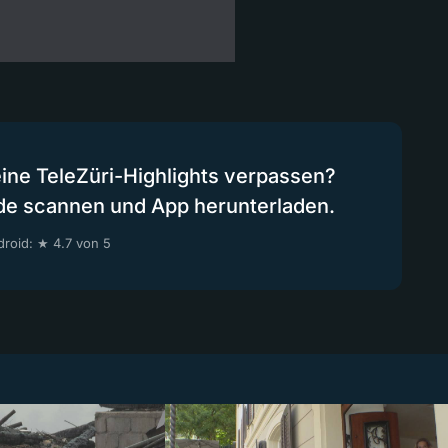
eine TeleZüri-Highlights verpassen?
de scannen und App herunterladen.
roid: ★ 4.7 von 5