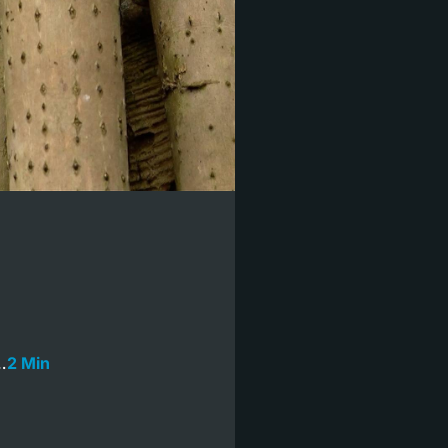
…
2 Min