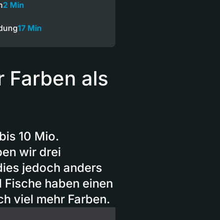
n
2 Min
ndung
17 Min
r Farben als
is 10 Mio.
en wir drei
dies jedoch anders
nd Fische haben einen
h viel mehr Farben.