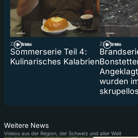
ZüriNews
ZüriNews
5 Min
3 Min
Sommerserie Teil 4:
Brandseri
Kulinarisches Kalabrien
Bonstette
Angeklag
wurden i
skrupello
Weitere News
Videos aus der Region, der Schweiz und aller Welt