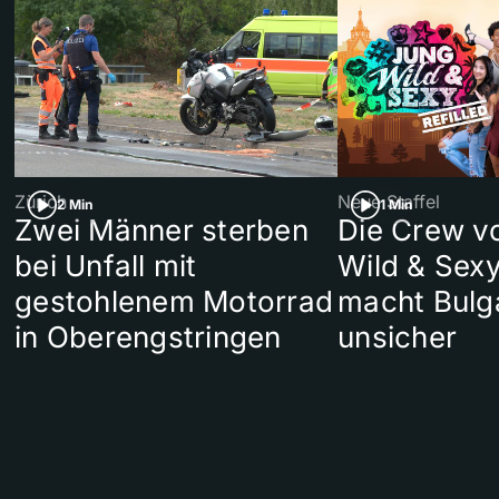
Zürich
Neue Staffel
2 Min
1 Min
Zwei Männer sterben
Die Crew v
bei Unfall mit
Wild & Sexy
gestohlenem Motorrad
macht Bulg
in Oberengstringen
unsicher