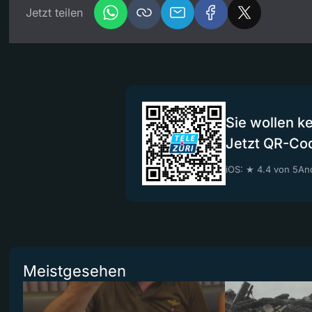
Jetzt teilen
Sie wollen k
Jetzt QR-Co
iOS: ★ 4.4 von 5
And
Meistgesehen