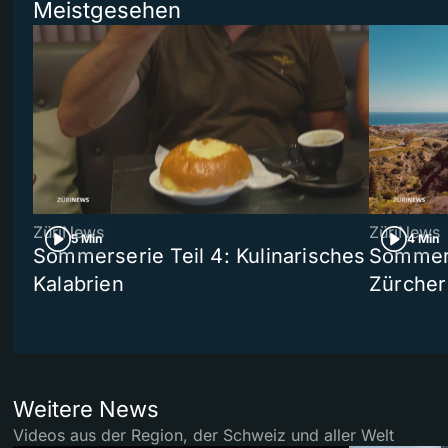
Meistgesehen
ZüriNews
ZüriNews
5 Min
4 Min
Sommerserie Teil 4: Kulinarisches
Sommer-
Kalabrien
Zürcher
Weitere News
Videos aus der Region, der Schweiz und aller Welt