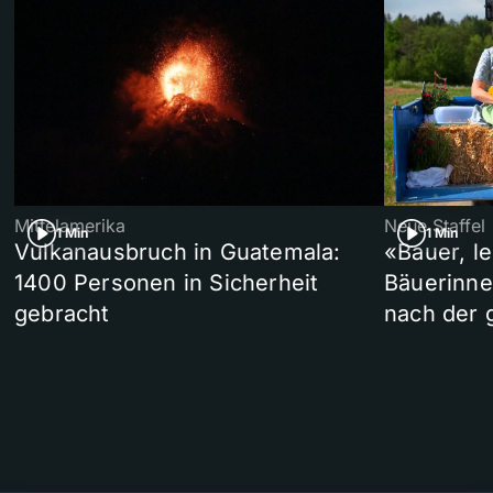
Mittelamerika
Neue Staffel
1 Min
1 Min
Vulkanausbruch in Guatemala:
«Bauer, l
1400 Personen in Sicherheit
Bäuerinne
gebracht
nach der 