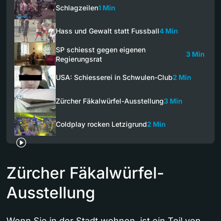
Schlagzeilen
1 Min
Hass und Gewalt statt Fussball
4 Min
SP schiesst gegen eigenen
3 Min
Regierungsrat
USA: Schiesserei in Schwulen-Club
2 Min
Zürcher Fäkalwürfel-Ausstellung
3 Min
Coldplay rocken Letzigrund
2 Min
Zürcher Fäkalwürfel-
Ausstellung
Wenn Sie in der Stadt wohnen, ist ein Teil von