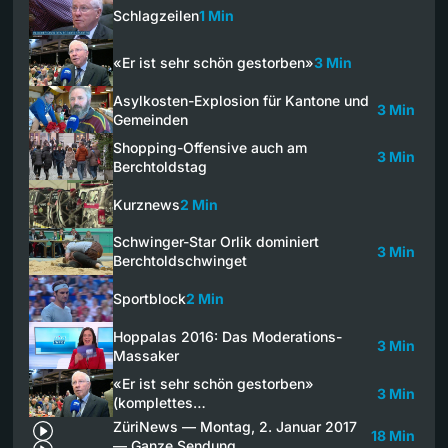
Schlagzeilen
1 Min
«Er ist sehr schön gestorben»
3 Min
Asylkosten-Explosion für Kantone und
3 Min
Gemeinden
Shopping-Offensive auch am
3 Min
Berchtoldstag
Kurznews
2 Min
Schwinger-Star Orlik dominiert
3 Min
Berchtoldschwinget
Sportblock
2 Min
Hoppalas 2016: Das Moderations-
3 Min
Massaker
«Er ist sehr schön gestorben»
3 Min
(komplettes…
ZüriNews — Montag, 2. Januar 2017
18 Min
— Ganze Sendung