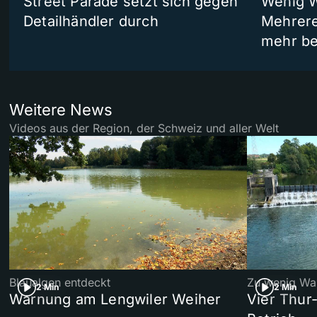
Street Parade setzt sich gegen
Wenig W
Detailhändler durch
Mehrere
mehr be
Weitere News
Videos aus der Region, der Schweiz und aller Welt
Blaualgen entdeckt
Zu wenig Wa
2 Min
2 Min
Warnung am Lengwiler Weiher
Vier Thur