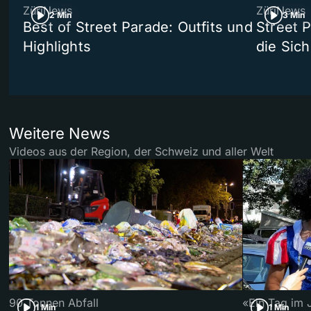
ZüriNews
ZüriNews
2 Min
3 Min
Best of Street Parade: Outfits und
Street 
Highlights
die Sich
Weitere News
Videos aus der Region, der Schweiz und aller Welt
90 Tonnen Abfall
«Ein Tag im 
1 Min
1 Min