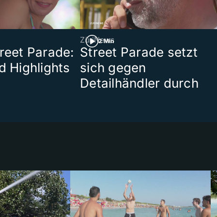
ZüriNews
2 Min
treet Parade:
Street Parade setzt
d Highlights
sich gegen
Detailhändler durch