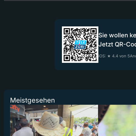
Sie wollen k
Jetzt QR-Co
iOS: ★ 4.4 von 5
And
Meistgesehen