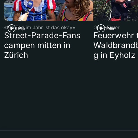
«Ein Tag im Jahr ist das okay»
Ohne Feuer
1 Min
1 Min
Street-Parade-Fans
Feuerwehr t
campen mitten in
Waldbrand
Zürich
g in Eyholz