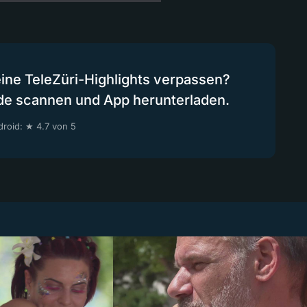
eine TeleZüri-Highlights verpassen?
de scannen und App herunterladen.
roid: ★ 4.7 von 5