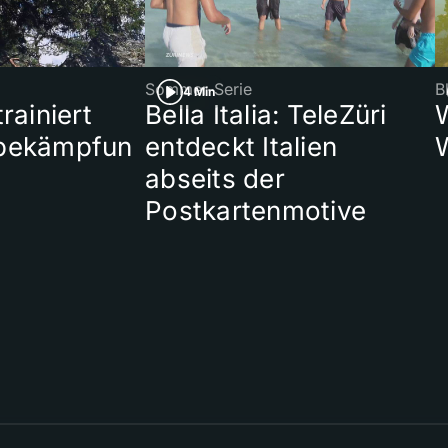
Sommer-Serie
B
4 Min
rainiert
Bella Italia: TeleZüri
bekämpfun
entdeckt Italien
abseits der
Postkartenmotive