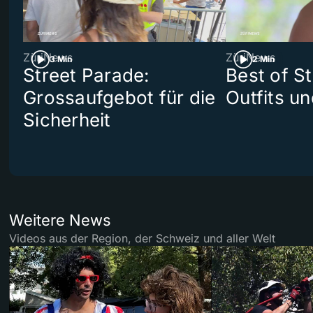
ZüriNews
ZüriNews
3 Min
2 Min
Street Parade:
Best of S
Grossaufgebot für die
Outfits un
Sicherheit
Weitere News
Videos aus der Region, der Schweiz und aller Welt