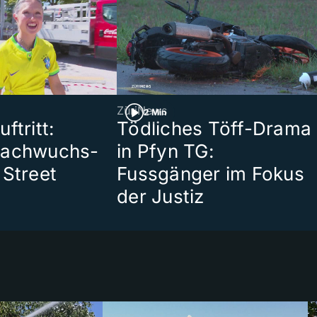
ZüriNews
2 Min
ftritt:
Tödliches Töff-Drama
Nachwuchs-
in Pfyn TG:
 Street
Fussgänger im Fokus
der Justiz