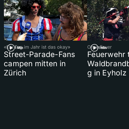
«Ein Tag im Jahr ist das okay»
Ohne Feuer
1 Min
1 Min
Street-Parade-Fans
Feuerwehr t
campen mitten in
Waldbrand
Zürich
g in Eyholz