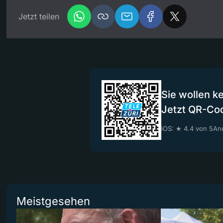
Jetzt teilen
Sie wollen k
Jetzt QR-Co
iOS: ★ 4.4 von 5
And
Meistgesehen