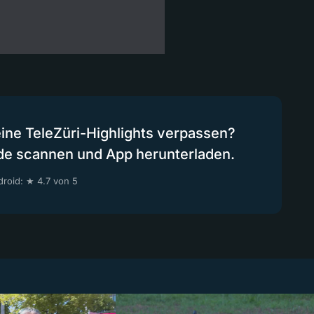
eine TeleZüri-Highlights verpassen?
de scannen und App herunterladen.
roid: ★ 4.7 von 5