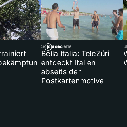
Sommer-Serie
B
4 Min
rainiert
Bella Italia: TeleZüri
bekämpfun
entdeckt Italien
abseits der
Postkartenmotive