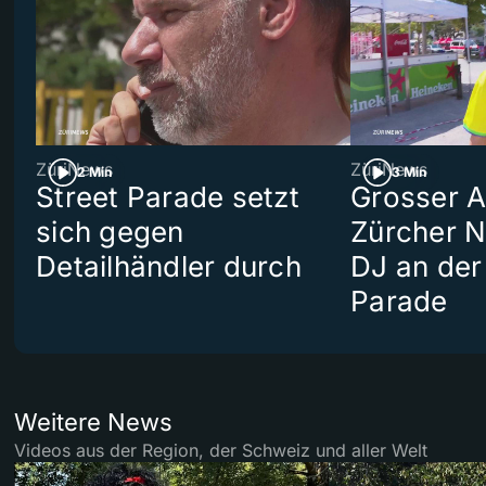
ZüriNews
ZüriNews
2 Min
3 Min
Street Parade setzt
Grosser Au
sich gegen
Zürcher 
Detailhändler durch
DJ an der
Parade
Weitere News
Videos aus der Region, der Schweiz und aller Welt