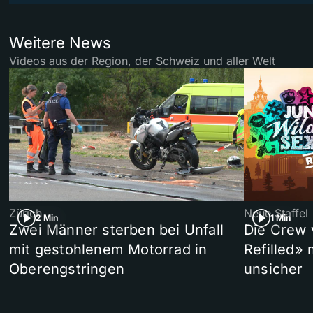
Weitere News
Videos aus der Region, der Schweiz und aller Welt
Zürich
Neue Staffel
2 Min
1 Min
Zwei Männer sterben bei Unfall
Die Crew 
mit gestohlenem Motorrad in
Refilled»
Oberengstringen
unsicher