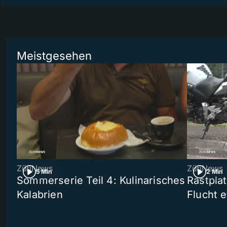
Meistgesehen
ZüriNews
ZüriNews
5 Min
2 Min
Sommerserie Teil 4: Kulinarisches
Rastpla
Kalabrien
Flucht e