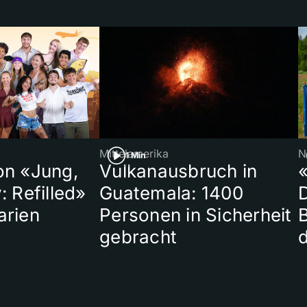
Mittelamerika
N
1 Min
on «Jung,
Vulkanausbruch in
«
: Refilled»
Guatemala: 1400
arien
Personen in Sicherheit
gebracht