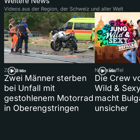
Weitere News
Videos aus der Region, der Schweiz und aller Welt
Zürich
Neue Staffel
2 Min
1 Min
Zwei Männer sterben
Die Crew v
bei Unfall mit
Wild & Sexy
gestohlenem Motorrad
macht Bulg
in Oberengstringen
unsicher