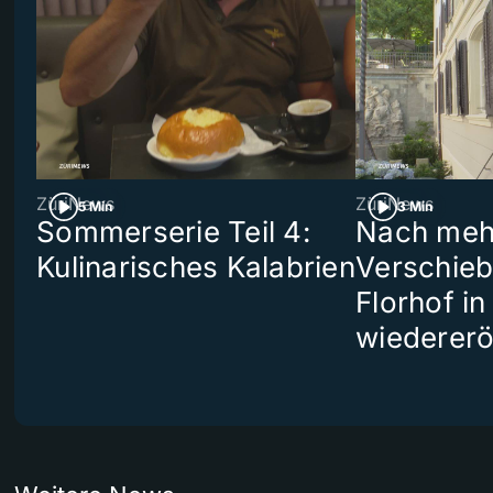
ZüriNews
ZüriNews
5 Min
3 Min
Sommerserie Teil 4:
Nach meh
Kulinarisches Kalabrien
Verschieb
Florhof in
wiedererö