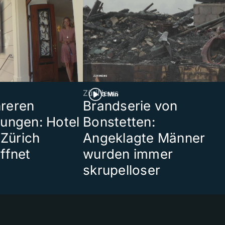
ZüriNews
3 Min
reren
Brandserie von
ungen: Hotel
Bonstetten:
 Zürich
Angeklagte Männer
ffnet
wurden immer
skrupelloser