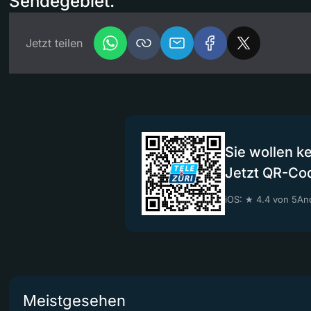
Sendegebiet.
Jetzt teilen
Sie wollen k
Jetzt QR-Co
iOS: ★ 4.4 von 5
And
Meistgesehen