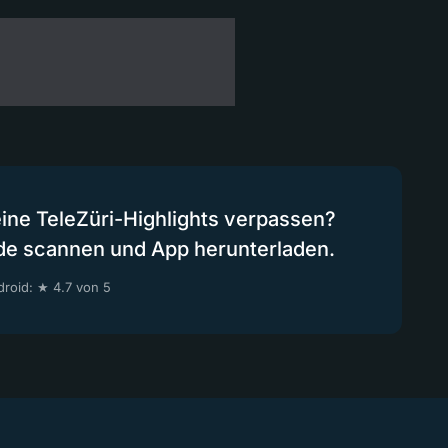
eine TeleZüri-Highlights verpassen?
de scannen und App herunterladen.
roid: ★ 4.7 von 5