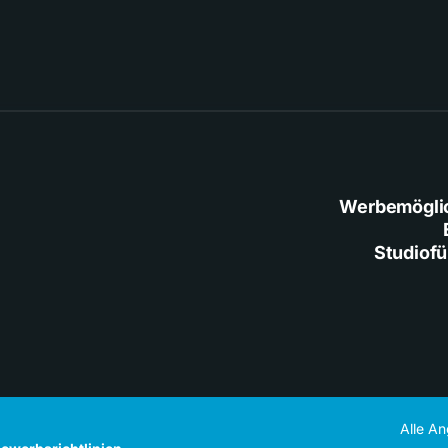
Werbemögli
Studiof
Alle A