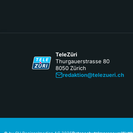
TeleZüri
Thurgauerstrasse 80
8050 Zürich
redaktion@telezueri.ch