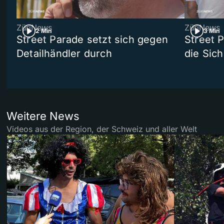
ZüriNews
ZüriNews
2 Min
3 Min
Street Parade setzt sich gegen
Street 
Detailhändler durch
die Sich
Weitere News
Videos aus der Region, der Schweiz und aller Welt