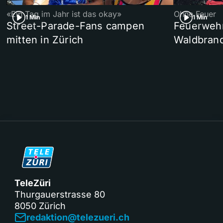
«Ein Tag im Jahr ist das okay»
Ohne Feuer
1 Min
1 Min
Street-Parade-Fans campen
Feuerwehr 
mitten in Zürich
Waldbrand
TeleZüri
Thurgauerstrasse 80
8050 Zürich
redaktion@telezueri.ch