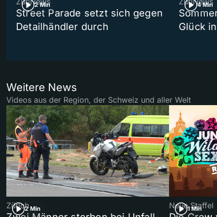
ZüriNews
ZüriNews
2 Min
4 Min
Street Parade setzt sich gegen
Sommers
Detailhändler durch
Glück i
Weitere News
Videos aus der Region, der Schweiz und aller Welt
Zürich
Neue Staffel
2 Min
1 Min