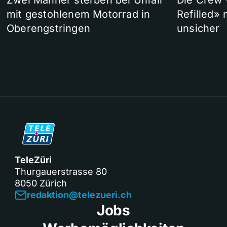
Zwei Männer sterben bei Unfall
Die Crew 
mit gestohlenem Motorrad in
Refilled»
Oberengstringen
unsicher
TeleZüri
Thurgauerstrasse 80
8050 Zürich
redaktion@telezueri.ch
Jobs