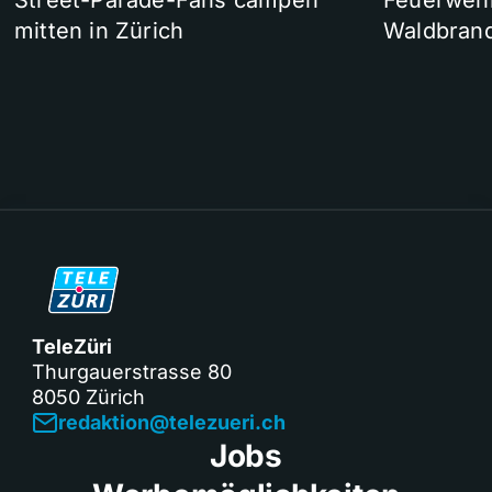
Street-Parade-Fans campen
Feuerwehr 
mitten in Zürich
Waldbrand
TeleZüri
Thurgauerstrasse 80
8050 Zürich
redaktion@telezueri.ch
Jobs