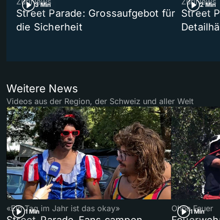
ZüriNews
ZüriNews
3 Min
2 Min
Street Parade: Grossaufgebot für
Street 
die Sicherheit
Detailh
Weitere News
Videos aus der Region, der Schweiz und aller Welt
«Ein Tag im Jahr ist das okay»
Ohne Feuer
1 Min
1 Min