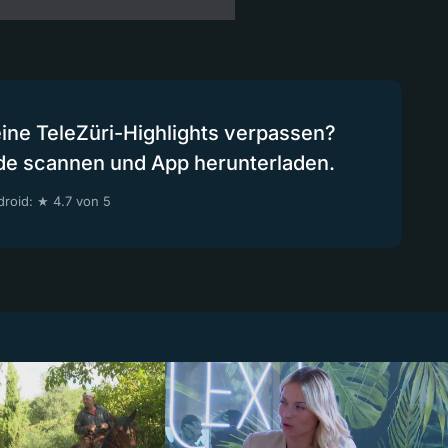
eine TeleZüri-Highlights verpassen?
de scannen und App herunterladen.
roid: ★ 4.7 von 5