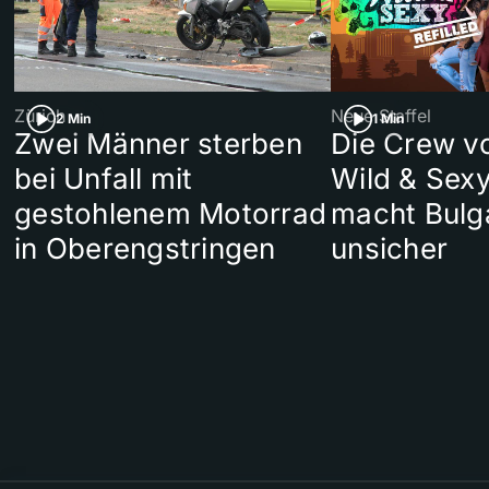
Zürich
Neue Staffel
2 Min
1 Min
Zwei Männer sterben
Die Crew v
bei Unfall mit
Wild & Sexy
gestohlenem Motorrad
macht Bulg
in Oberengstringen
unsicher