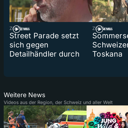
ZüriNews
ZüriNews
2 Min
4 Min
Street Parade setzt
Sommerser
sich gegen
Schweizer
Detailhändler durch
Toskana
Weitere News
Videos aus der Region, der Schweiz und aller Welt