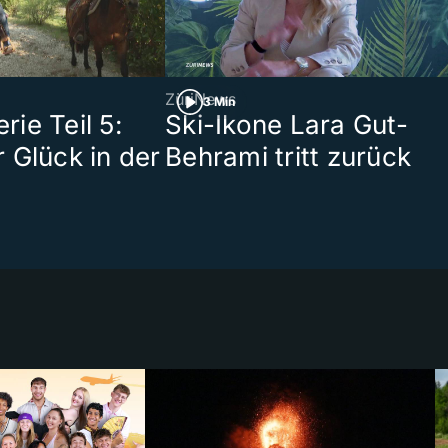
ZüriNews
3 Min
ie Teil 5:
Ski-Ikone Lara Gut-
 Glück in der
Behrami tritt zurück