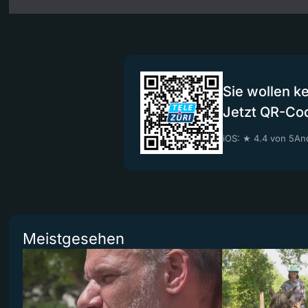
Sie wollen k
Jetzt QR-Co
iOS: ★ 4.4 von 5
And
Meistgesehen