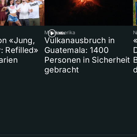
Mittelamerika
N
1 Min
on «Jung,
Vulkanausbruch in
«
: Refilled»
Guatemala: 1400
arien
Personen in Sicherheit
gebracht