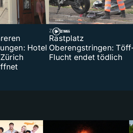
ZüriNews
2 Min
reren
Rastplatz
ungen: Hotel
Oberengstringen: Töff
 Zürich
Flucht endet tödlich
ffnet