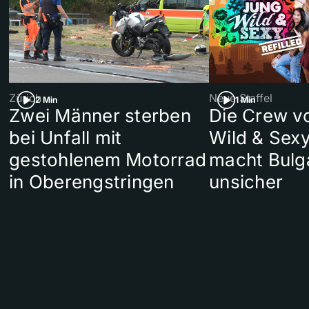
Zürich
Neue Staffel
2 Min
1 Min
Zwei Männer sterben
Die Crew v
bei Unfall mit
Wild & Sexy
gestohlenem Motorrad
macht Bulg
in Oberengstringen
unsicher