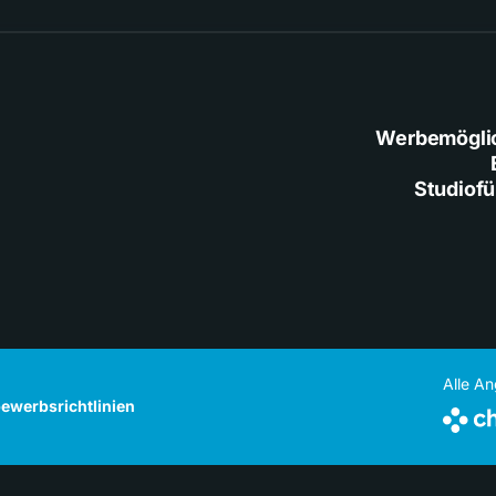
Werbemögli
Studiof
Alle A
ewerbsrichtlinien