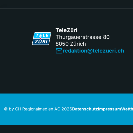
TeleZüri
Thurgauerstrasse 80
8050 Zürich
redaktion@telezueri.ch
© by CH Regionalmedien AG 2026
Datenschutz
Impressum
Wettb