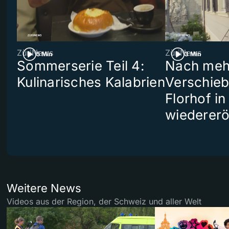
ZüriNews
ZüriNews
5 Min
3 Min
Sommerserie Teil 4:
Nach meh
Kulinarisches Kalabrien
Verschieb
Florhof in
wiedererö
Weitere News
Videos aus der Region, der Schweiz und aller Welt