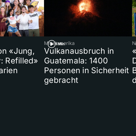
Mittelamerika
N
1 Min
on «Jung,
Vulkanausbruch in
«
: Refilled»
Guatemala: 1400
arien
Personen in Sicherheit
gebracht