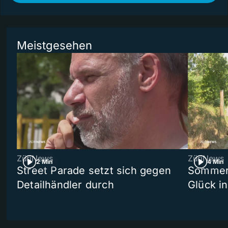
Meistgesehen
ZüriNews
ZüriNews
2 Min
4 Min
Street Parade setzt sich gegen
Sommers
Detailhändler durch
Glück i