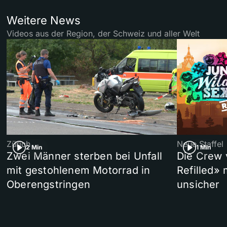
Weitere News
Videos aus der Region, der Schweiz und aller Welt
Zürich
Neue Staffel
2 Min
1 Min
Zwei Männer sterben bei Unfall
Die Crew 
mit gestohlenem Motorrad in
Refilled»
Oberengstringen
unsicher