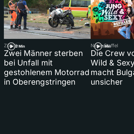
Zürich
Neue Staffel
2 Min
1 Min
Zwei Männer sterben
Die Crew v
bei Unfall mit
Wild & Sexy
gestohlenem Motorrad
macht Bulg
in Oberengstringen
unsicher