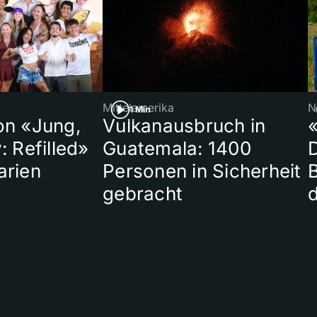
Mittelamerika
N
1 Min
on «Jung,
Vulkanausbruch in
«
: Refilled»
Guatemala: 1400
arien
Personen in Sicherheit
gebracht