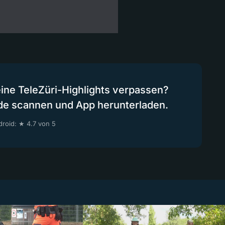
eine TeleZüri-Highlights verpassen?
de scannen und App herunterladen.
roid: ★ 4.7 von 5