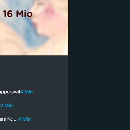
upperswil
4 Min
…
2 Min
mas N.:…
4 Min