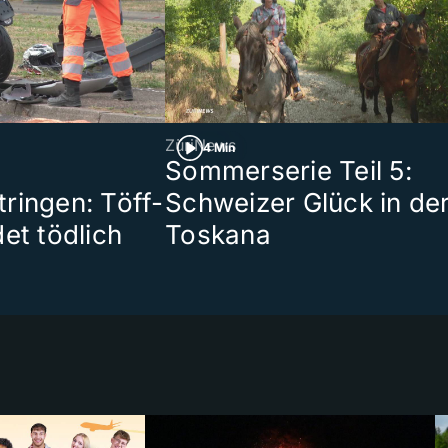
ZüriNews
4 Min
Sommerserie Teil 5:
ringen: Töff-
Schweizer Glück in de
et tödlich
Toskana