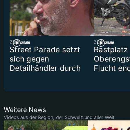
ZüriNews
ZüriNews
2 Min
2 Min
Street Parade setzt
Rastplatz
sich gegen
Oberengst
Detailhändler durch
Flucht end
Weitere News
Videos aus der Region, der Schweiz und aller Welt