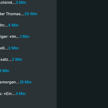
eschirmt…
3 Min
rder Thomas…
20 Min
 ihr…
4 Min
iger: «Im…
1 Min
will…
2 Min
ensatz…
2 Min
3 Min
essmorgen…
18 Min
s: «Ein…
3 Min