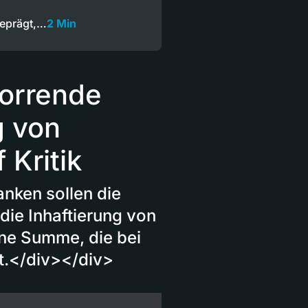
geprägt,…
2 Min
Horrende
g von
 Kritik
nken sollen die
die Inhaftierung von
ine Summe, die bei
t.</div></div>