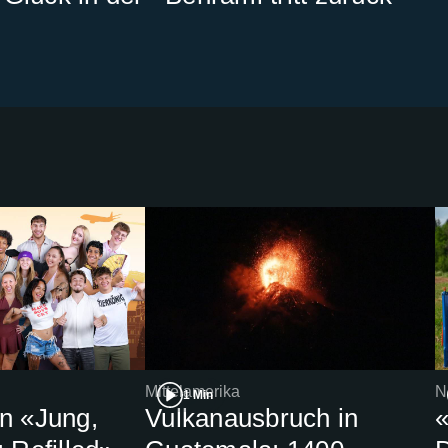
Mittelamerika
N
1 Min
n «Jung,
Vulkanausbruch in
«