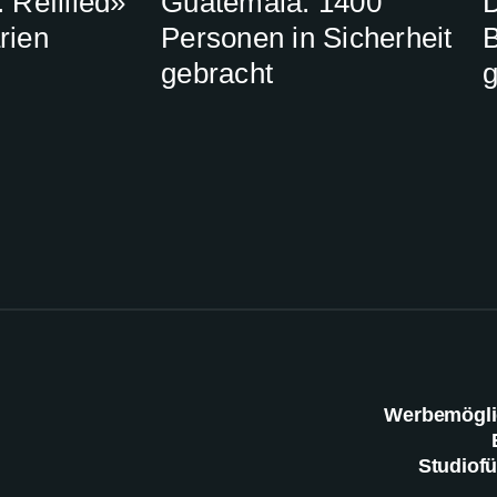
 Refilled»
Guatemala: 1400
D
rien
Personen in Sicherheit
B
gebracht
g
Werbemögli
Studiof