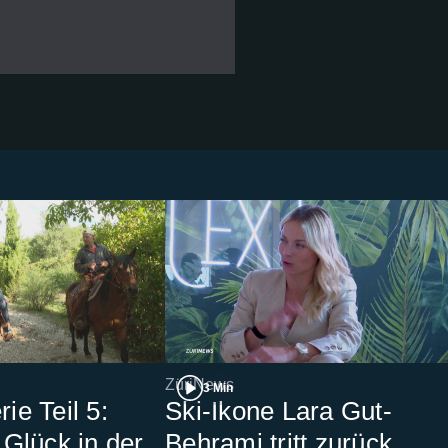
ZüriNews
3 Min
e Teil 5:
Ski-Ikone Lara Gut-
Glück in der
Behrami tritt zurück