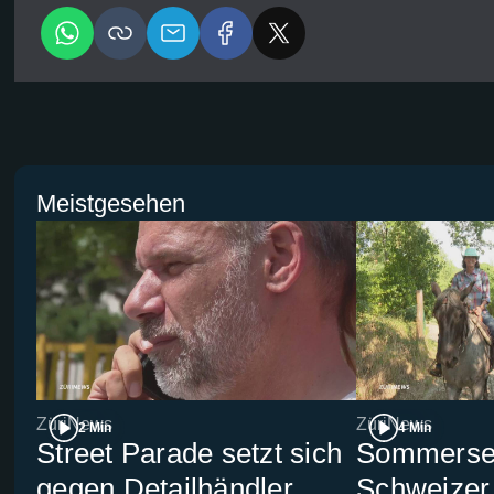
Meistgesehen
ZüriNews
ZüriNews
2 Min
4 Min
Street Parade setzt sich
Sommerseri
gegen Detailhändler
Schweizer 