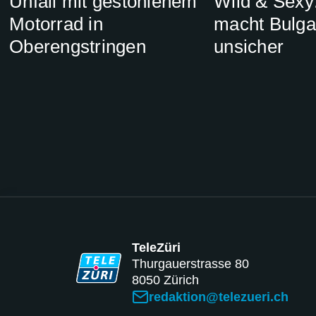
Unfall mit gestohlenem
Wild & Sexy:
Motorrad in
macht Bulga
Oberengstringen
unsicher
TeleZüri
Thurgauerstrasse 80
8050 Zürich
redaktion@telezueri.ch