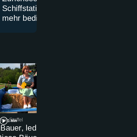
Schiffstationen nicht
Street Parad
mehr bedient
eue Staffel
Beerdigung
1 Min
1 Min
Bauer, ledig, sucht…»:
Milan-Fans