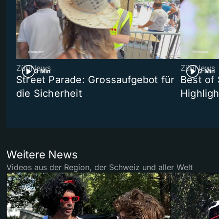
ZüriNews
ZüriNews
3 Min
2 Min
Street Parade: Grossaufgebot für
Best of 
die Sicherheit
Highligh
Weitere News
Videos aus der Region, der Schweiz und aller Welt