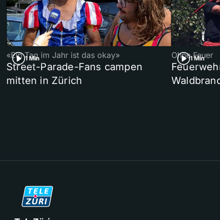
«Ein Tag im Jahr ist das okay»
Ohne Feuer
1 Min
1 Min
Street-Parade-Fans campen
Feuerwehr 
mitten in Zürich
Waldbrand