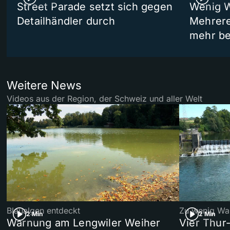
Street Parade setzt sich gegen
Wenig W
Detailhändler durch
Mehrere
mehr be
Weitere News
Videos aus der Region, der Schweiz und aller Welt
Blaualgen entdeckt
Zu wenig Wa
2 Min
2 Min
Warnung am Lengwiler Weiher
Vier Thur