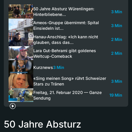
50 Jahre Absturz Würenlingen:
3 Min
Hinterbliebene…
Ameos-Gruppe übernimmt: Spital
3 Min
Einsiedeln ist…
Hanau-Anschlag: «Ich kann nicht
2 Min
glauben, dass das…
Lara Gut-Behrami gibt goldenes
2 Min
Weltcup-Comeback
Kurznews
3 Min
«Sing meinen Song» rührt Schweizer
3 Min
Stars zu Tränen
Freitag, 21. Februar 2020 — Ganze
19 Min
Sendung
50 Jahre Absturz