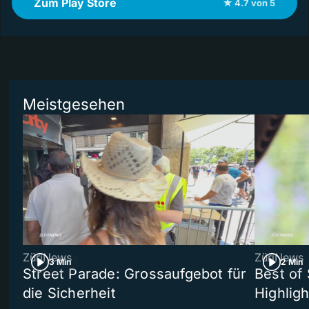
Zum Play Store
★ 4.7 von 5
Meistgesehen
ZüriNews
ZüriNews
3 Min
2 Min
Street Parade: Grossaufgebot für
Best of 
die Sicherheit
Highligh