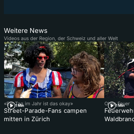
Weitere News
Videos aus der Region, der Schweiz und aller Welt
«Ein Tag im Jahr ist das okay»
Ohne Feuer
1 Min
1 Min
Street-Parade-Fans campen
Feuerwehr 
mitten in Zürich
Waldbrand