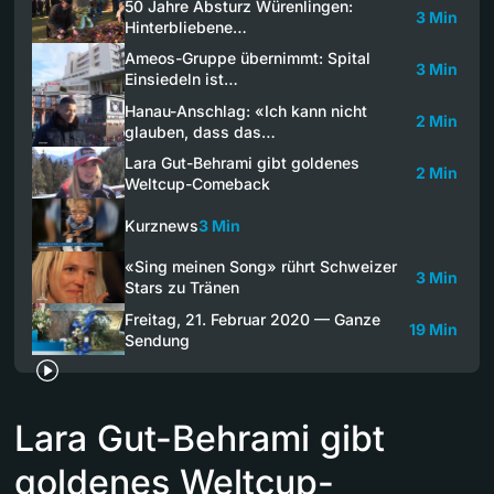
50 Jahre Absturz Würenlingen:
3 Min
Hinterbliebene…
Ameos-Gruppe übernimmt: Spital
3 Min
Einsiedeln ist…
Hanau-Anschlag: «Ich kann nicht
2 Min
glauben, dass das…
Lara Gut-Behrami gibt goldenes
2 Min
Weltcup-Comeback
Kurznews
3 Min
«Sing meinen Song» rührt Schweizer
3 Min
Stars zu Tränen
Freitag, 21. Februar 2020 — Ganze
19 Min
Sendung
Lara Gut-Behrami gibt
goldenes Weltcup-