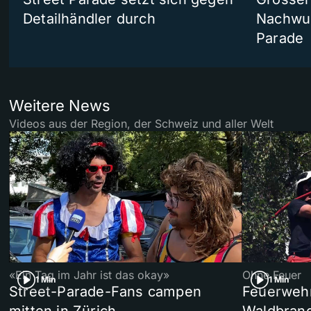
Detailhändler durch
Nachwuc
Parade
Weitere News
Videos aus der Region, der Schweiz und aller Welt
«Ein Tag im Jahr ist das okay»
Ohne Feuer
1 Min
1 Min
Street-Parade-Fans campen
Feuerwehr 