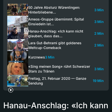
50 Jahre Absturz Würenlingen:
3 Min
Hinterbliebene…
Ameos-Gruppe übernimmt: Spital
3 Min
Einsiedeln ist…
Hanau-Anschlag: «Ich kann nicht
2 Min
glauben, dass das…
Lara Gut-Behrami gibt goldenes
2 Min
Weltcup-Comeback
Kurznews
3 Min
«Sing meinen Song» rührt Schweizer
3 Min
Stars zu Tränen
Freitag, 21. Februar 2020 — Ganze
19 Min
Sendung
Hanau-Anschlag: «Ich kann