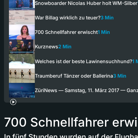
Snowboarder Nicolas Huber holt WM-Silber
War Billag wirklich zu teuer?
3 Min
700 Schnellfahrer erwischt
1 Min
Kurznews
2 Min
Welches ist der beste Lawinensuchhund?
1 
Traumberuf Tänzer oder Ballerina
3 Min
ZüriNews — Samstag, 11. März 2017 — Gan
700 Schnellfahrer erw
In fünf Stunden wurden auf der Flugh