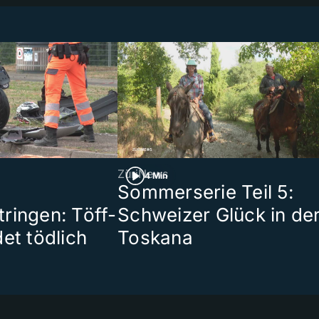
ZüriNews
4 Min
Sommerserie Teil 5:
ringen: Töff-
Schweizer Glück in de
et tödlich
Toskana