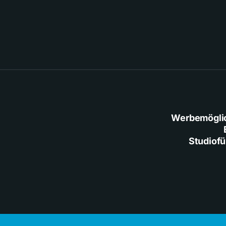
Werbemögli
Studiof