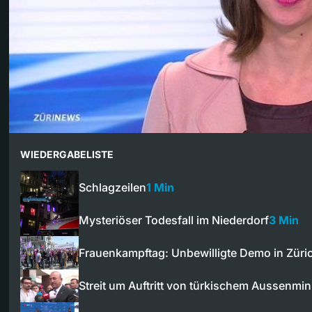
WIEDERGABELISTE
Schlagzeilen
1 Min
Mysteriöser Todesfall im Niederdorf
3 Min
Frauenkampftag: Unbewilligte Demo in Züri
Streit um Auftritt von türkischem Aussenmin