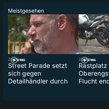
Meistgesehen
ZüriNews
ZüriNews
2 Min
2 Min
Street Parade setzt
Rastplatz
sich gegen
Oberengst
Detailhändler durch
Flucht end