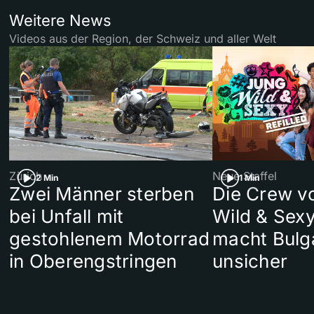
Weitere News
Videos aus der Region, der Schweiz und aller Welt
Zürich
Neue Staffel
2 Min
1 Min
Zwei Männer sterben
Die Crew v
bei Unfall mit
Wild & Sexy
gestohlenem Motorrad
macht Bulg
in Oberengstringen
unsicher