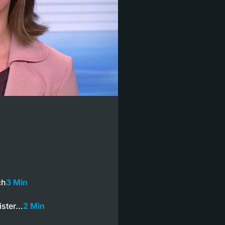
ch
3 Min
ister…
2 Min