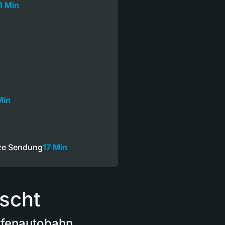
1 Min
Min
ze Sendung
17 Min
ischt
afenautobahn