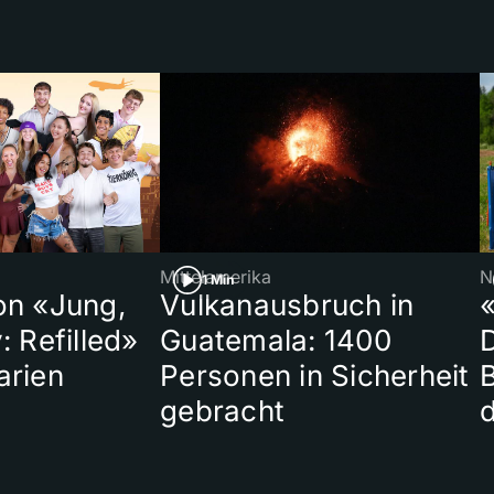
Mittelamerika
N
1 Min
on «Jung,
Vulkanausbruch in
«
: Refilled»
Guatemala: 1400
arien
Personen in Sicherheit
gebracht